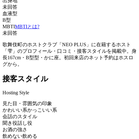
出身地
未回答
血液型
B型
MBTI
MBTIとは?
未回答
歌舞伎町のホストクラブ「NEO PLUS」に在籍するホスト
「雫」のプロフィール・口コミ・接客スタイルを掲載中。身
長167cm・B型型・かに座。初回来店のネット予約はホスロ
グから。
接客スタイル
Hosting Style
見た目・雰囲気の印象
かわいい系
かっこいい系
会話のスタイル
聞き役
話し役
お酒の強さ
飲めない
飲める