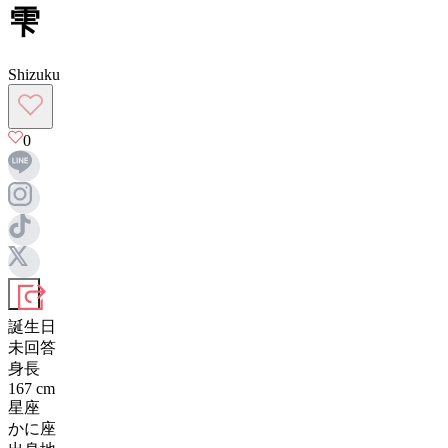
雫
Shizuku
0
誕生日
未回答
身長
167
cm
星座
かに座