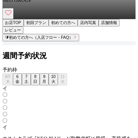
NEO GROUP
お店TOP
初回プラン
初めての方へ
店内写真
店舗情報
レビュー
🔰
初めての方へ（入店フロー・FAQ）
週間予約状況
予
約
枠
8
/
5
6
7
8
9
10
11
木
金
土
日
月
火
水
イ
〇
〇
〇
〇
〇
イ