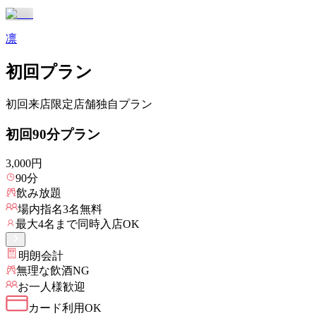
凛
初回プラン
初回来店限定
店舗独自プラン
初回90分プラン
3,000
円
90
分
飲み放題
場内指名
3
名無料
最大
4
名まで同時入店OK
明朗会計
無理な飲酒NG
お一人様歓迎
カード利用OK