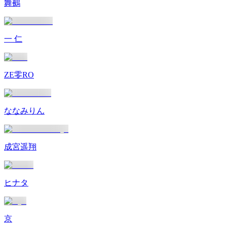
舞鵺
一 仁
ZE零RO
ななみりん
成宮遥翔
ヒナタ
京