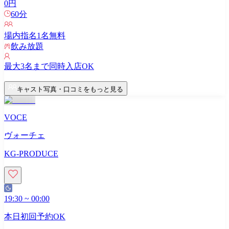
0
円
60
分
場内指名
1
名無料
飲み放題
最大
3
名まで同時入店OK
キャスト写真・口コミをもっと見る
VOCE
ヴォーチェ
KG-PRODUCE
19:30
~
00:00
本日初回予約OK