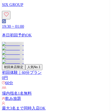
SIX GROUP
19:30
~
01:00
本日初回予約OK
初回来店限定
人気No.1
初回体験｜60分プラン
0
円
60
分
場内指名
1
名無料
飲み放題
最大
3
名まで同時入店OK