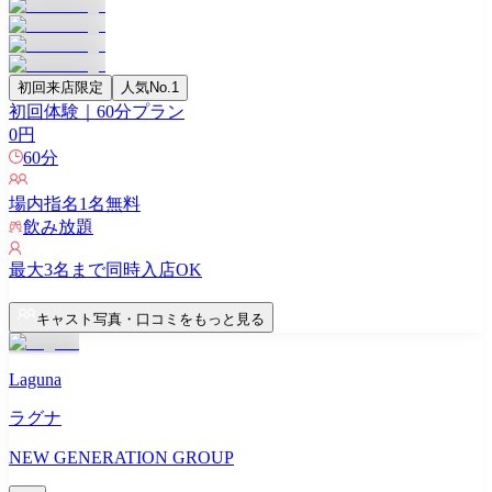
初回来店限定
人気No.1
初回体験｜60分プラン
0
円
60
分
場内指名
1
名無料
飲み放題
最大
3
名まで同時入店OK
キャスト写真・口コミをもっと見る
Laguna
ラグナ
NEW GENERATION GROUP