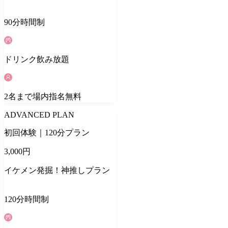
90
分
時間制
ドリンク
飲み放題
2
名
まで場内指名無料
ADVANCED PLAN
初回体験｜120分プラン
3,000
円
イケメン発掘！神推しプラン
120
分
時間制