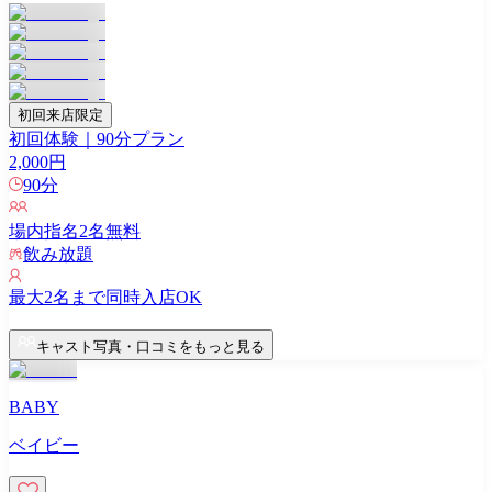
初回来店限定
初回体験｜90分プラン
2,000
円
90
分
場内指名
2
名無料
飲み放題
最大
2
名まで同時入店OK
キャスト写真・口コミをもっと見る
BABY
ベイビー