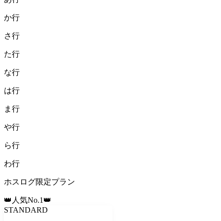
か
行
さ
行
た
行
な
行
は
行
ま
行
や
行
ら
行
わ
行
ホスログ限定プラン
👑人気No.1👑
STANDARD