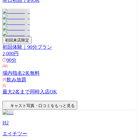
本日初回予約OK
初回来店限定
初回体験｜90分プラン
2,000
円
90
分
場内指名
2
名無料
飲み放題
最大
2
名まで同時入店OK
キャスト写真・口コミをもっと見る
H2
エイチツー