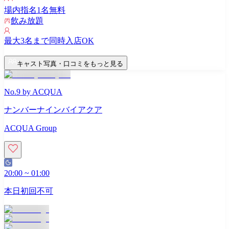
場内指名
1
名無料
飲み放題
最大
3
名まで同時入店OK
キャスト写真・口コミをもっと見る
No.9 by ACQUA
ナンバーナインバイアクア
ACQUA Group
20:00
~
01:00
本日初回不可