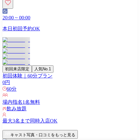
20:00
~
00:00
本日初回予約OK
初回来店限定
人気No.1
初回体験｜60分プラン
0
円
60
分
場内指名
1
名無料
飲み放題
最大
3
名まで同時入店OK
キャスト写真・口コミをもっと見る