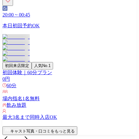
20:00
~
00:45
本日初回予約OK
初回来店限定
人気No.1
初回体験｜60分プラン
0
円
60
分
場内指名
1
名無料
飲み放題
最大
3
名まで同時入店OK
キャスト写真・口コミをもっと見る