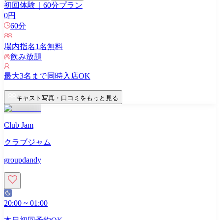
初回体験｜60分プラン
0
円
60
分
場内指名
1
名無料
飲み放題
最大
3
名まで同時入店OK
キャスト写真・口コミをもっと見る
Club Jam
クラブジャム
groupdandy
20:00
~
01:00