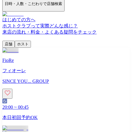
日時・人数・こだわりで店舗検索
はじめての方へ
ホストクラブって実際どんな感じ？
来店の流れ・料金・よくある疑問をチェック
店舗
ホスト
FioRe
フィオーレ
SINCE YOU... GROUP
20:00
~
00:45
本日初回予約OK