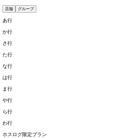
店舗
グループ
あ
行
か
行
さ
行
た
行
な
行
は
行
ま
行
や
行
ら
行
わ
行
ホスログ限定プラン