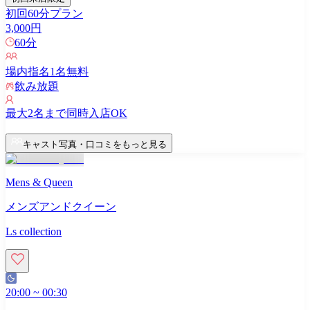
初回60分プラン
3,000
円
60
分
場内指名
1
名無料
飲み放題
最大
2
名まで同時入店OK
キャスト写真・口コミをもっと見る
Mens & Queen
メンズアンドクイーン
Ls collection
20:00
~
00:30