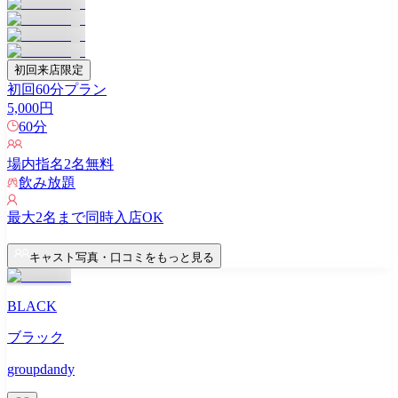
初回来店限定
初回60分プラン
5,000
円
60
分
場内指名
2
名無料
飲み放題
最大
2
名まで同時入店OK
キャスト写真・口コミをもっと見る
BLACK
ブラック
groupdandy