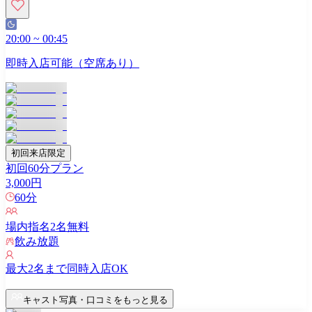
20:00
~
00:45
即時入店可能（空席あり）
初回来店限定
初回60分プラン
3,000
円
60
分
場内指名
2
名無料
飲み放題
最大
2
名まで同時入店OK
キャスト写真・口コミをもっと見る