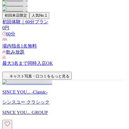
初回来店限定
人気No.1
初回体験｜60分プラン
0
円
60
分
場内指名
1
名無料
飲み放題
最大
3
名まで同時入店OK
キャスト写真・口コミをもっと見る
SINCE YOU... -Classic-
シンスユー クラシック
SINCE YOU... GROUP