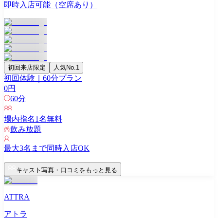
即時入店可能（空席あり）
初回来店限定
人気No.1
初回体験｜60分プラン
0
円
60
分
場内指名
1
名無料
飲み放題
最大
3
名まで同時入店OK
キャスト写真・口コミをもっと見る
ATTRA
アトラ