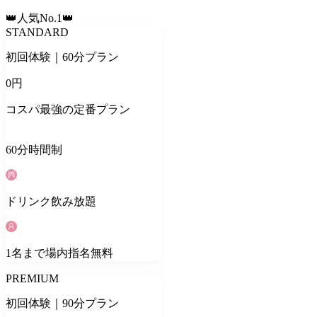
👑人気No.1👑
STANDARD
初回体験｜60分プラン
0
円
コスパ最強の定番プラン
60
分
時間制
ドリンク
飲み放題
1
名
まで場内指名無料
PREMIUM
初回体験｜90分プラン