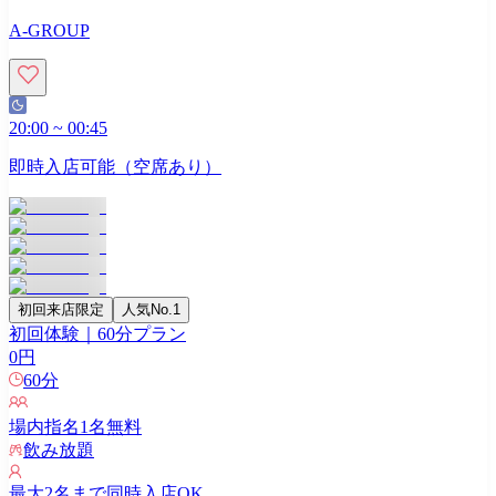
A-GROUP
20:00
~
00:45
即時入店可能（空席あり）
初回来店限定
人気No.1
初回体験｜60分プラン
0
円
60
分
場内指名
1
名無料
飲み放題
最大
2
名まで同時入店OK