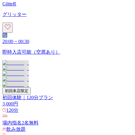
GlitteR
グリッター
20:00
~
00:30
即時入店可能（空席あり）
初回来店限定
初回体験｜120分プラン
3,000
円
120
分
場内指名
2
名無料
飲み放題