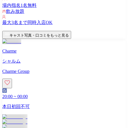
場内指名
1
名無料
飲み放題
最大
3
名まで同時入店OK
キャスト写真・口コミをもっと見る
Charme
シャルム
Charme Group
20:00
~
00:00
本日初回不可