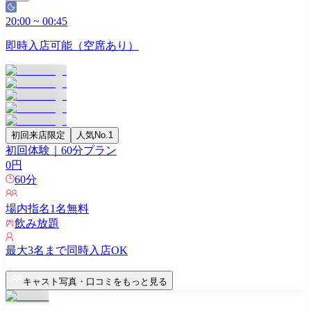
20:00
~
00:45
即時入店可能（空席あり）
初回来店限定
人気No.1
初回体験｜60分プラン
0
円
60
分
場内指名
1
名無料
飲み放題
最大
3
名まで同時入店OK
キャスト写真・口コミをもっと見る