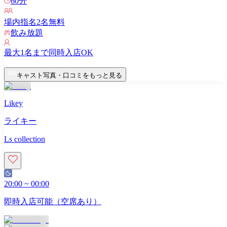
60
分
場内指名
2
名無料
飲み放題
最大
1
名まで同時入店OK
キャスト写真・口コミをもっと見る
Likey
ライキー
Ls collection
20:00
~
00:00
即時入店可能（空席あり）