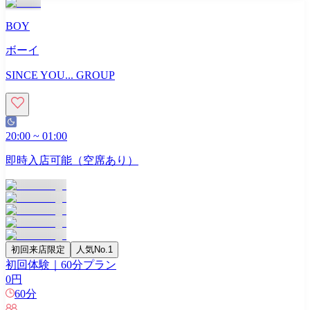
BOY
ボーイ
SINCE YOU... GROUP
20:00
~
01:00
即時入店可能（空席あり）
初回来店限定
人気No.1
初回体験｜60分プラン
0
円
60
分