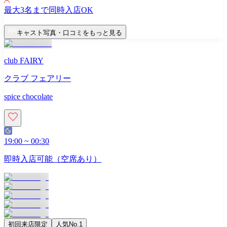
最大
3
名まで同時入店OK
キャスト写真・口コミをもっと見る
club FAIRY
クラブ フェアリー
spice chocolate
19:00
~
00:30
即時入店可能（空席あり）
初回来店限定
人気No.1