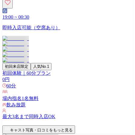
19:00
~
00:30
即時入店可能（空席あり）
初回来店限定
人気No.1
初回体験｜60分プラン
0
円
60
分
場内指名
1
名無料
飲み放題
最大
3
名まで同時入店OK
キャスト写真・口コミをもっと見る