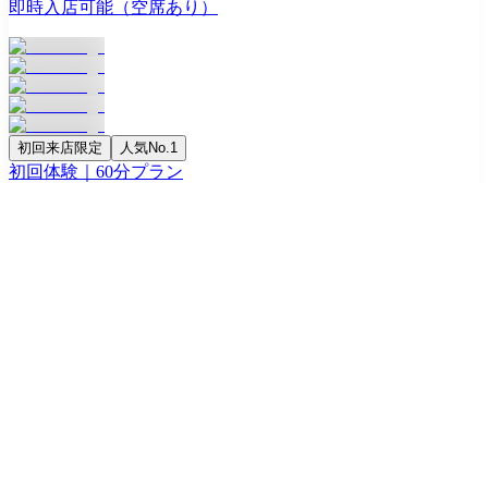
即時入店可能（空席あり）
初回来店限定
人気No.1
初回体験｜60分プラン
0
円
60
分
場内指名
1
名無料
飲み放題
最大
3
名まで同時入店OK
キャスト写真・口コミをもっと見る
alpha by ACQUA -本店-
アルファバイアクア ホンテン