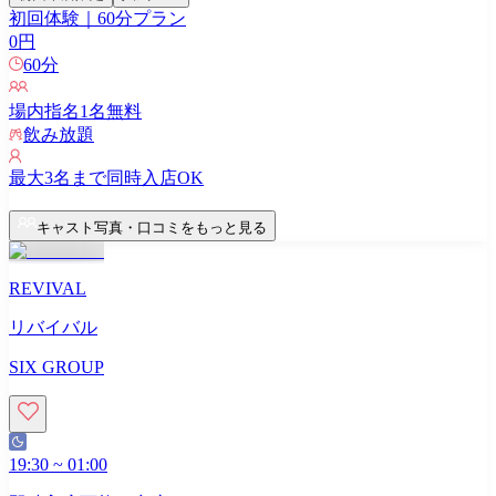
初回体験｜60分プラン
0
円
60
分
場内指名
1
名無料
飲み放題
最大
3
名まで同時入店OK
キャスト写真・口コミをもっと見る
REVIVAL
リバイバル
SIX GROUP
19:30
~
01:00