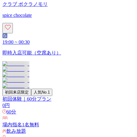
クラブ ボクラノモリ
spice chocolate
19:00
~
00:30
即時入店可能（空席あり）
初回来店限定
人気No.1
初回体験｜60分プラン
0
円
60
分
場内指名
1
名無料
飲み放題