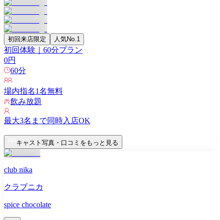
初回来店限定
人気No.1
初回体験｜60分プラン
0
円
60
分
場内指名
1
名無料
飲み放題
最大
3
名まで同時入店OK
キャスト写真・口コミをもっと見る
club nika
クラブニカ
spice chocolate