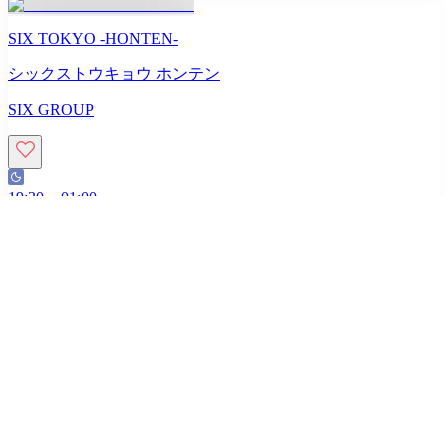
SIX TOKYO -HONTEN-
シックストウキョウ ホンテン
SIX GROUP
19:30
~
01:00
本日初回不可
初回来店限定
人気No.1
初回体験｜60分プラン
0
円
60
分