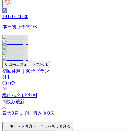
19:00
~
00:30
本日初回予約OK
初回来店限定
人気No.1
初回体験｜60分プラン
0
円
60
分
場内指名
1
名無料
飲み放題
最大
3
名まで同時入店OK
キャスト写真・口コミをもっと見る