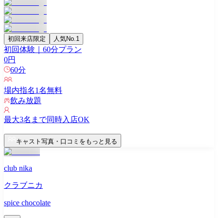
初回来店限定
人気No.1
初回体験｜60分プラン
0
円
60
分
場内指名
1
名無料
飲み放題
最大
3
名まで同時入店OK
キャスト写真・口コミをもっと見る
club nika
クラブニカ
spice chocolate