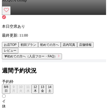
ACQUA Group
本日空席あり
最終更新:
11:00
お店TOP
初回プラン
初めての方へ
店内写真
店舗情報
レビュー
🔰
初めての方へ（入店フロー・FAQ）
週間予約状況
予
約
枠
8
/
8
9
10
11
12
13
14
日
月
火
水
木
金
土
〇
イ
休