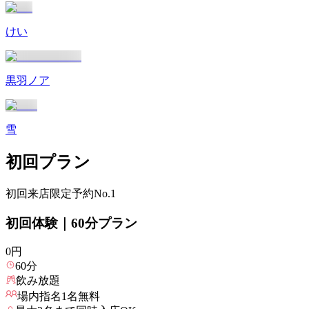
けい
黒羽ノア
雪
初回プラン
初回来店限定
予約No.1
初回体験｜60分プラン
0
円
60
分
飲み放題
場内指名
1
名無料