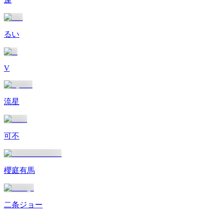
るい
V
流星
可不
櫻庭有馬
二条ジョー