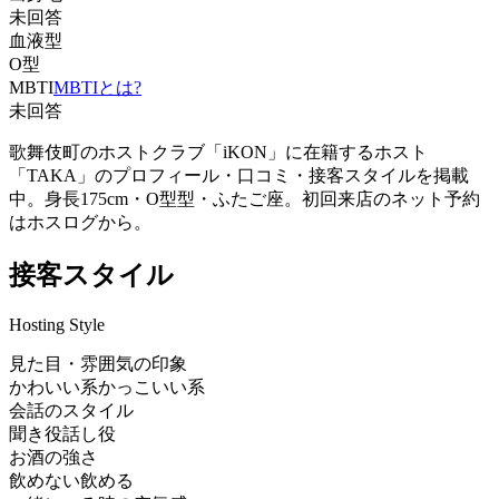
未回答
血液型
O型
MBTI
MBTIとは?
未回答
歌舞伎町のホストクラブ「iKON」に在籍するホスト
「TAKA」のプロフィール・口コミ・接客スタイルを掲載
中。身長175cm・O型型・ふたご座。初回来店のネット予約
はホスログから。
接客スタイル
Hosting Style
見た目・雰囲気の印象
かわいい系
かっこいい系
会話のスタイル
聞き役
話し役
お酒の強さ
飲めない
飲める