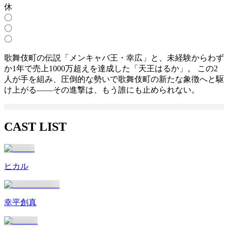
休
〇
〇
〇
歌舞伎町の伝説「メンキャバ王・幸広」と、未経験からわず
か1年で売上1000万超えを達成した「天王はるか」。 この2
人が手を組み、圧倒的な勢いで歌舞伎町の新たな象徴へと駆
け上がる――その進撃は、もう誰にも止められない。
CAST LIST
ヒカル
幸平創真