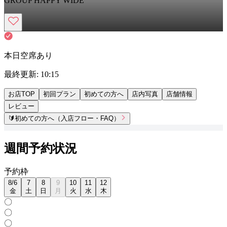
GROUP HAPPY WIDE
本日空席あり
最終更新:
10:15
お店TOP
初回プラン
初めての方へ
店内写真
店舗情報
レビュー
🔰
初めての方へ（入店フロー・FAQ）
週間予約状況
予
約
枠
8
/
6
7
8
9
10
11
12
金
土
日
月
火
水
木
〇
〇
〇