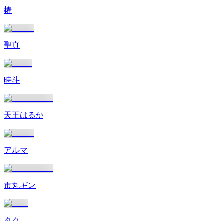
椿
聖真
時斗
天王はるか
アルマ
市丸ギン
タク