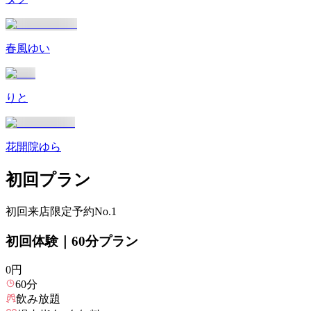
春風ゆい
りと
花開院ゆら
初回プラン
初回来店限定
予約No.1
初回体験｜60分プラン
0
円
60
分
飲み放題