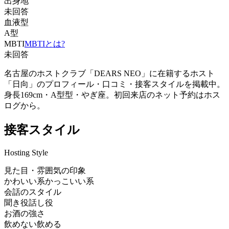
出身地
未回答
血液型
A型
MBTI
MBTIとは?
未回答
名古屋のホストクラブ「DEARS NEO」に在籍するホスト
「日向」のプロフィール・口コミ・接客スタイルを掲載中。
身長169cm・A型型・やぎ座。初回来店のネット予約はホス
ログから。
接客スタイル
Hosting Style
見た目・雰囲気の印象
かわいい系
かっこいい系
会話のスタイル
聞き役
話し役
お酒の強さ
飲めない
飲める