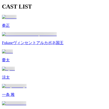
CAST LIST
拳正
Fukaseヴィンセントアルカポネ国王
憂太
涼太
一条 雅