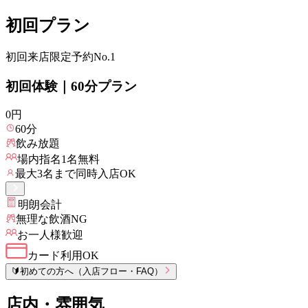
初回プラン
初回来店限定
予約No.1
初回体験｜60分プラン
0
円
60
分
飲み放題
場内指名
1
名無料
最大
3
名まで同時入店OK
明朗会計
無理な飲酒NG
お一人様歓迎
カード利用OK
🔰
初めての方へ（入店フロー・FAQ）
店内・雰囲気