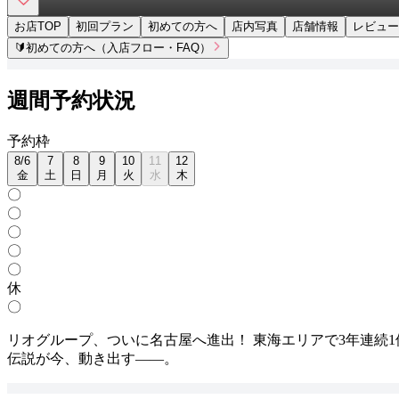
お店TOP
初回プラン
初めての方へ
店内写真
店舗情報
レビュー
🔰
初めての方へ（入店フロー・FAQ）
週間予約状況
予
約
枠
8
/
6
7
8
9
10
11
12
金
土
日
月
火
水
木
〇
〇
〇
〇
〇
休
〇
リオグループ、ついに名古屋へ進出！ 東海エリアで3年連続1
伝説が今、動き出す――。