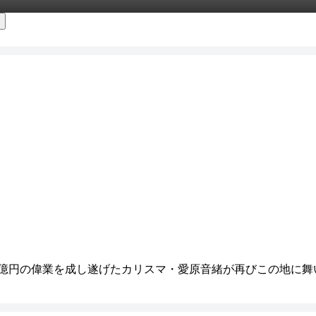
億円の偉業を成し遂げたカリスマ・愛原音緒が再びこの地に舞い戻