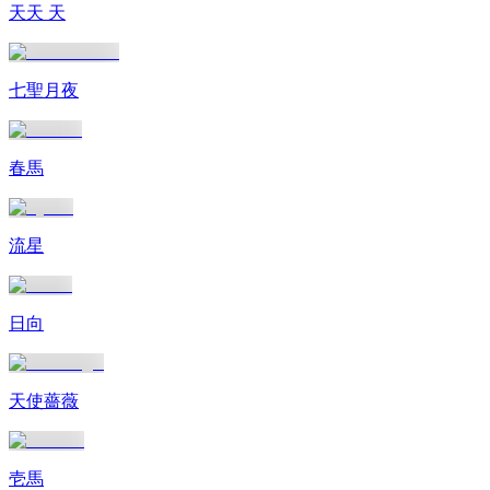
天天 天
七聖月夜
春馬
流星
日向
天使薔薇
壱馬