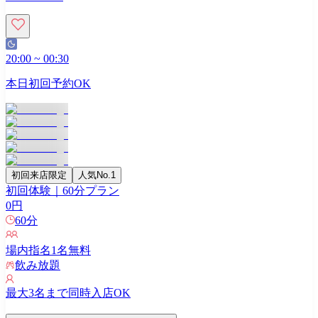
20:00
~
00:30
本日初回予約OK
初回来店限定
人気No.1
初回体験｜60分プラン
0
円
60
分
場内指名
1
名無料
飲み放題
最大
3
名まで同時入店OK