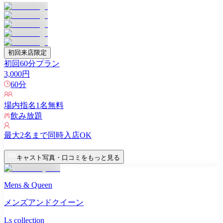
初回来店限定
初回60分プラン
3,000
円
60
分
場内指名
1
名無料
飲み放題
最大
2
名まで同時入店OK
キャスト写真・口コミをもっと見る
Mens & Queen
メンズアンドクイーン
Ls collection