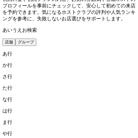
プロフィールを事前にチェックして、安心して初めての来店
を予約できます。気になるホストクラブの評判や人気ランキ
ングを参考に、失敗しないお店選びをサポートします。
あいうえお検索
店舗
グループ
あ
行
か
行
さ
行
た
行
な
行
は
行
ま
行
や
行