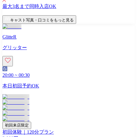
最大
3
名まで同時入店OK
キャスト写真・口コミをもっと見る
GlitteR
グリッター
20:00
~
00:30
本日初回予約OK
初回来店限定
初回体験｜120分プラン