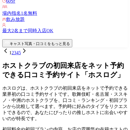
60
分
場内指名
1
名無料
飲み放題
最大
2
名まで同時入店OK
キャスト写真・口コミをもっと見る
1
2
3
4
5
ホストクラブの初回来店をネット予約
できる口コミ予約サイト「ホスログ」
ホスログは、ホストクラブの初回来店をネットで予約できる
業界初の口コミ予約サイトです。歌舞伎町・名古屋・ススキ
ノ・中洲のホストクラブを、口コミ・ランキング・初回プラ
ンから比較して選べます。予約時に好みのタイプをリクエス
トできるので、あなたにぴったりの推しホストに出会いやす
いのが特長です。
初回料金や初回プランの内容、お店の雰囲気や在籍ホストの