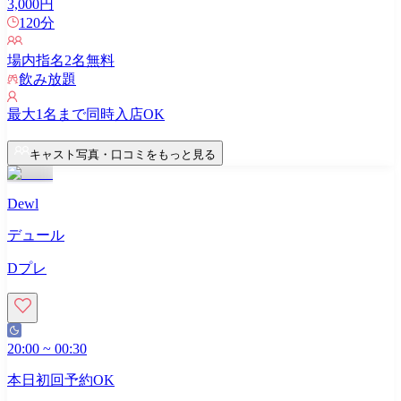
3,000
円
120
分
場内指名
2
名無料
飲み放題
最大
1
名まで同時入店OK
キャスト写真・口コミをもっと見る
Dewl
デュール
Dプレ
20:00
~
00:30
本日初回予約OK