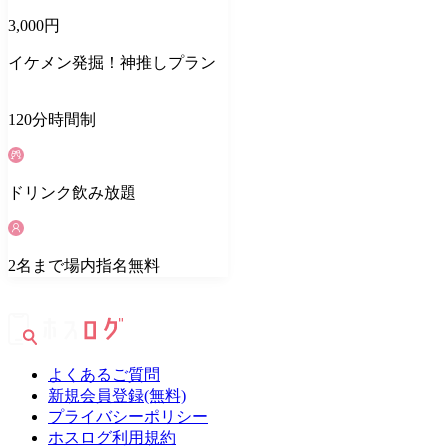
3,000
円
イケメン発掘！神推しプラン
120
分
時間制
ドリンク
飲み放題
2
名
まで場内指名無料
よくあるご質問
新規会員登録(無料)
プライバシーポリシー
ホスログ利用規約