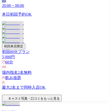
20:00
~
00:00
本日初回予約OK
初回来店限定
初回60分プラン
5,000
円
60
分
場内指名
2
名無料
飲み放題
最大
2
名まで同時入店OK
キャスト写真・口コミをもっと見る