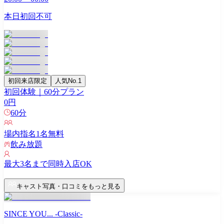
本日初回不可
初回来店限定
人気No.1
初回体験｜60分プラン
0
円
60
分
場内指名
1
名無料
飲み放題
最大
3
名まで同時入店OK
キャスト写真・口コミをもっと見る
SINCE YOU... -Classic-