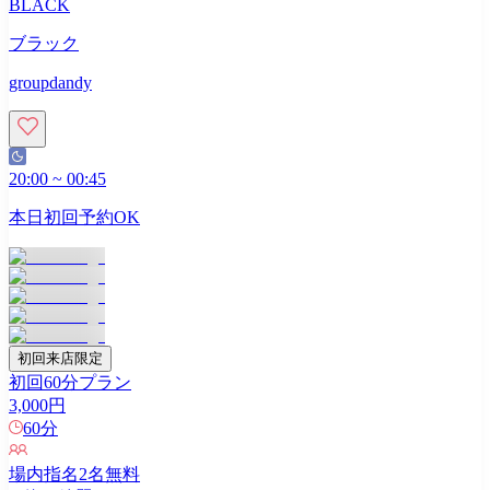
BLACK
ブラック
groupdandy
20:00
~
00:45
本日初回予約OK
初回来店限定
初回60分プラン
3,000
円
60
分
場内指名
2
名無料