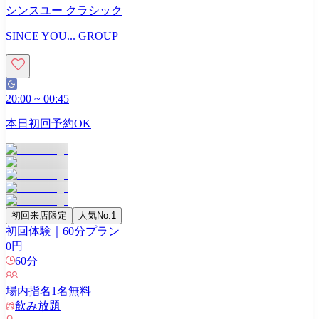
シンスユー クラシック
SINCE YOU... GROUP
20:00
~
00:45
本日初回予約OK
初回来店限定
人気No.1
初回体験｜60分プラン
0
円
60
分
場内指名
1
名無料
飲み放題