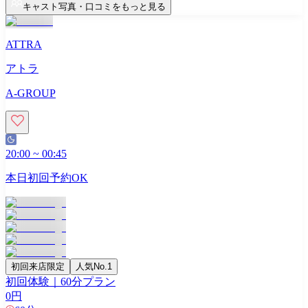
キャスト写真・口コミをもっと見る
ATTRA
アトラ
A-GROUP
20:00
~
00:45
本日初回予約OK
初回来店限定
人気No.1
初回体験｜60分プラン
0
円