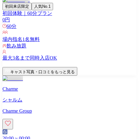
初回来店限定
人気No.1
初回体験｜60分プラン
0
円
60
分
場内指名
1
名無料
飲み放題
最大
3
名まで同時入店OK
キャスト写真・口コミをもっと見る
Charme
シャルム
Charme Group
20:00
~
00:00