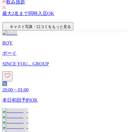
飲み放題
最大
2
名まで同時入店OK
キャスト写真・口コミをもっと見る
BOY
ボーイ
SINCE YOU... GROUP
20:00
~
01:00
本日初回予約OK