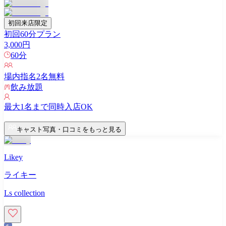
初回来店限定
初回60分プラン
3,000
円
60
分
場内指名
2
名無料
飲み放題
最大
1
名まで同時入店OK
キャスト写真・口コミをもっと見る
Likey
ライキー
Ls collection