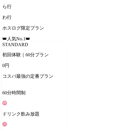
ら
行
わ
行
ホスログ限定プラン
👑人気No.1👑
STANDARD
初回体験｜60分プラン
0
円
コスパ最強の定番プラン
60
分
時間制
ドリンク
飲み放題