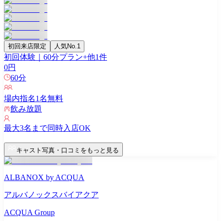
初回来店限定
人気No.1
初回体験｜60分プラン
+他
1
件
0
円
60
分
場内指名
1
名無料
飲み放題
最大
3
名まで同時入店OK
キャスト写真・口コミをもっと見る
ALBANOX by ACQUA
アルバノックスバイアクア
ACQUA Group