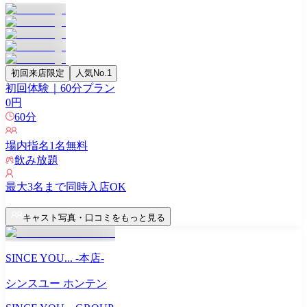
初回来店限定
人気No.1
初回体験｜60分プラン
0
円
60
分
場内指名
1
名無料
飲み放題
最大
3
名まで同時入店OK
キャスト写真・口コミをもっと見る
SINCE YOU... -本店-
シンスユー ホンテン