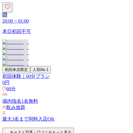
20:00
~
01:00
本日初回不可
初回来店限定
人気No.1
初回体験｜60分プラン
0
円
60
分
場内指名
1
名無料
飲み放題
最大
3
名まで同時入店OK
キャスト写真・口コミをもっと見る