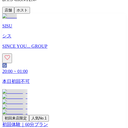
店舗
ホスト
SISU
シス
SINCE YOU... GROUP
20:00
~
01:00
本日初回不可
初回来店限定
人気No.1
初回体験｜60分プラン