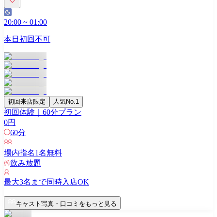
20:00
~
01:00
本日初回不可
初回来店限定
人気No.1
初回体験｜60分プラン
0
円
60
分
場内指名
1
名無料
飲み放題
最大
3
名まで同時入店OK
キャスト写真・口コミをもっと見る