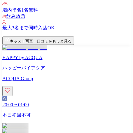
場内指名
1
名無料
飲み放題
最大
3
名まで同時入店OK
キャスト写真・口コミをもっと見る
HAPPY by ACQUA
ハッピーバイアクア
ACQUA Group
20:00
~
01:00
本日初回不可