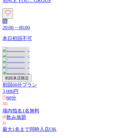
SINCE YOU... GROUP
20:00
~
00:00
本日初回不可
初回来店限定
初回60分プラン
3,000
円
60
分
場内指名
1
名無料
飲み放題
最大
1
名まで同時入店OK