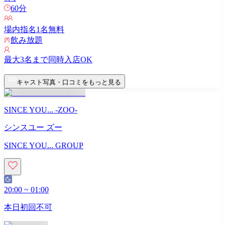
60
分
場内指名
1
名無料
飲み放題
最大
3
名まで同時入店OK
キャスト写真・口コミをもっと見る
SINCE YOU... -ZOO-
シンスユー ズー
SINCE YOU... GROUP
20:00
~
01:00
本日初回不可