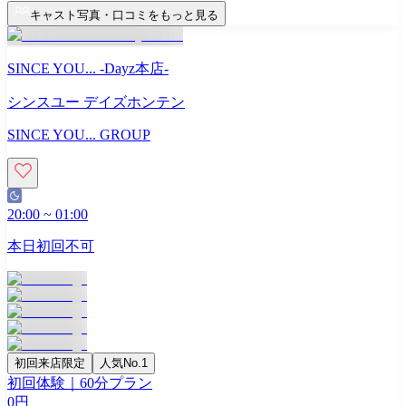
キャスト写真・口コミをもっと見る
SINCE YOU... -Dayz本店-
シンスユー デイズホンテン
SINCE YOU... GROUP
20:00
~
01:00
本日初回不可
初回来店限定
人気No.1
初回体験｜60分プラン
0
円