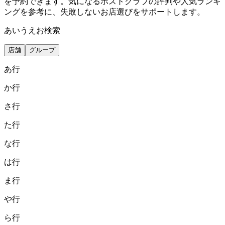
を予約できます。気になるホストクラブの評判や人気ランキ
ングを参考に、失敗しないお店選びをサポートします。
あいうえお検索
店舗
グループ
あ
行
か
行
さ
行
た
行
な
行
は
行
ま
行
や
行
ら
行