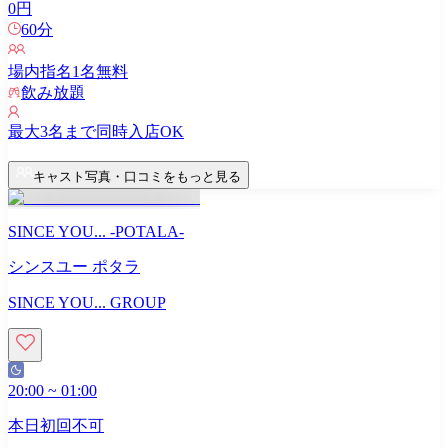
0
円
60
分
場内指名
1
名無料
飲み放題
最大
3
名まで同時入店OK
キャスト写真・口コミをもっと見る
SINCE YOU... -POTALA-
シンスユー ポタラ
SINCE YOU... GROUP
20:00
~
01:00
本日初回不可