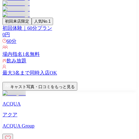
初回来店限定
人気No.1
初回体験｜60分プラン
0
円
60
分
場内指名
1
名無料
飲み放題
最大
3
名まで同時入店OK
キャスト写真・口コミをもっと見る
ACQUA
アクア
ACQUA Group