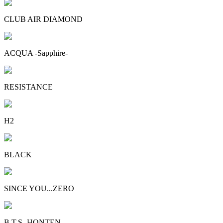
CLUB AIR DIAMOND
ACQUA -Sapphire-
RESISTANCE
H2
BLACK
SINCE YOU...ZERO
B.T.S -HONTEN-