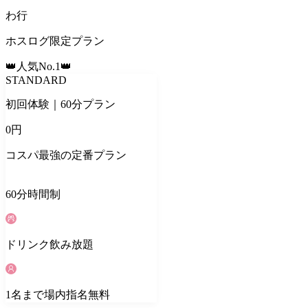
わ
行
ホスログ限定プラン
👑人気No.1👑
STANDARD
初回体験｜60分プラン
0
円
コスパ最強の定番プラン
60
分
時間制
ドリンク
飲み放題
1
名
まで場内指名無料