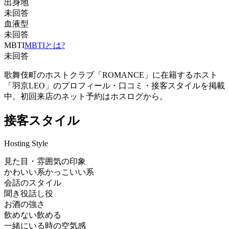
出身地
未回答
血液型
未回答
MBTI
MBTIとは?
未回答
歌舞伎町のホストクラブ「ROMANCE」に在籍するホスト
「羽京LEO」のプロフィール・口コミ・接客スタイルを掲載
中。初回来店のネット予約はホスログから。
接客スタイル
Hosting Style
見た目・雰囲気の印象
かわいい系
かっこいい系
会話のスタイル
聞き役
話し役
お酒の強さ
飲めない
飲める
一緒にいる時の空気感