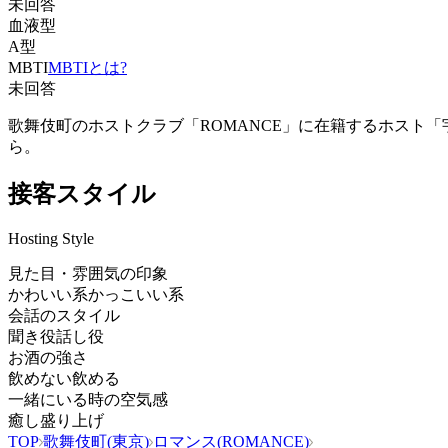
未回答
血液型
A型
MBTI
MBTIとは?
未回答
歌舞伎町のホストクラブ「ROMANCE」に在籍するホスト
ら。
接客スタイル
Hosting Style
見た目・雰囲気の印象
かわいい系
かっこいい系
会話のスタイル
聞き役
話し役
お酒の強さ
飲めない
飲める
一緒にいる時の空気感
癒し
盛り上げ
TOP
歌舞伎町(東京)
ロマンス(ROMANCE)