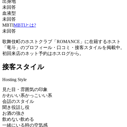
出身地
未回答
血液型
未回答
MBTI
MBTIとは?
未回答
歌舞伎町のホストクラブ「ROMANCE」に在籍するホスト
「竜斗」のプロフィール・口コミ・接客スタイルを掲載中。
初回来店のネット予約はホスログから。
接客スタイル
Hosting Style
見た目・雰囲気の印象
かわいい系
かっこいい系
会話のスタイル
聞き役
話し役
お酒の強さ
飲めない
飲める
一緒にいる時の空気感