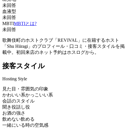
未回答
血液型
未回答
MBTI
MBTIとは?
未回答
歌舞伎町のホストクラブ「REVIVAL」に在籍するホスト
「Shu Hiiragi」のプロフィール・口コミ・接客スタイルを掲
載中。初回来店のネット予約はホスログから。
接客スタイル
Hosting Style
見た目・雰囲気の印象
かわいい系
かっこいい系
会話のスタイル
聞き役
話し役
お酒の強さ
飲めない
飲める
一緒にいる時の空気感