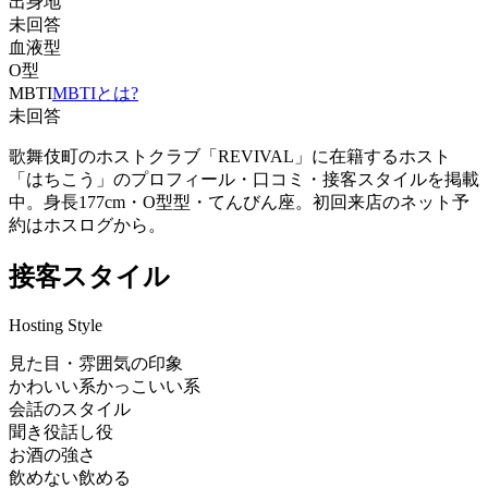
出身地
未回答
血液型
O型
MBTI
MBTIとは?
未回答
歌舞伎町のホストクラブ「REVIVAL」に在籍するホスト
「はちこう」のプロフィール・口コミ・接客スタイルを掲載
中。身長177cm・O型型・てんびん座。初回来店のネット予
約はホスログから。
接客スタイル
Hosting Style
見た目・雰囲気の印象
かわいい系
かっこいい系
会話のスタイル
聞き役
話し役
お酒の強さ
飲めない
飲める