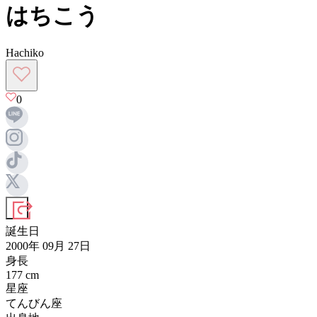
はちこう
Hachiko
0
誕生日
2000年 09月 27日
身長
177
cm
星座
てんびん座