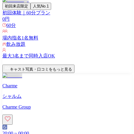
初回来店限定
人気No.1
初回体験｜60分プラン
0
円
60
分
場内指名
1
名無料
飲み放題
最大
3
名まで同時入店OK
キャスト写真・口コミをもっと見る
Charme
シャルム
Charme Group
20:00
~
00:00