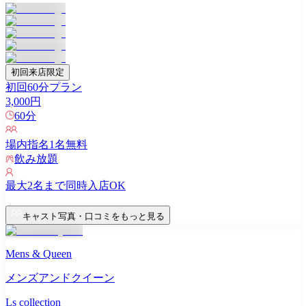
初回来店限定
初回60分プラン
3,000
円
60
分
場内指名
1
名無料
飲み放題
最大
2
名まで同時入店OK
キャスト写真・口コミをもっと見る
Mens & Queen
メンズアンドクイーン
Ls collection