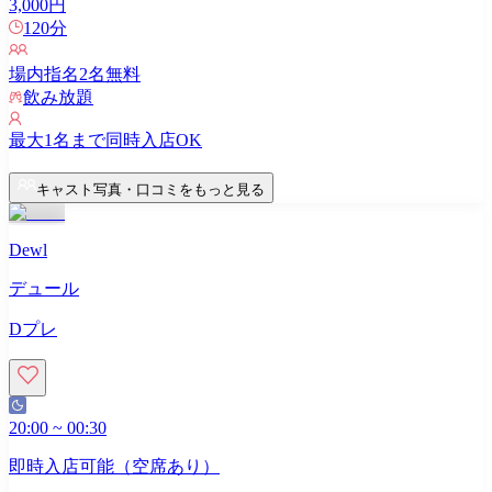
3,000
円
120
分
場内指名
2
名無料
飲み放題
最大
1
名まで同時入店OK
キャスト写真・口コミをもっと見る
Dewl
デュール
Dプレ
20:00
~
00:30
即時入店可能（空席あり）