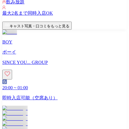
飲み放題
最大
2
名まで同時入店OK
キャスト写真・口コミをもっと見る
BOY
ボーイ
SINCE YOU... GROUP
20:00
~
01:00
即時入店可能（空席あり）