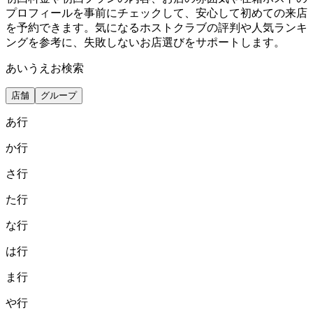
プロフィールを事前にチェックして、安心して初めての来店
を予約できます。気になるホストクラブの評判や人気ランキ
ングを参考に、失敗しないお店選びをサポートします。
あいうえお検索
店舗
グループ
あ
行
か
行
さ
行
た
行
な
行
は
行
ま
行
や
行