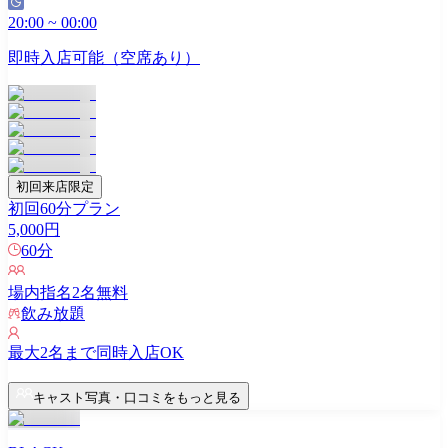
20:00
~
00:00
即時入店可能（空席あり）
初回来店限定
初回60分プラン
5,000
円
60
分
場内指名
2
名無料
飲み放題
最大
2
名まで同時入店OK
キャスト写真・口コミをもっと見る