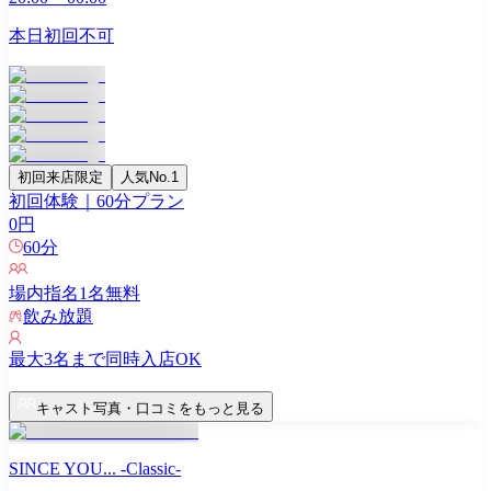
本日初回不可
初回来店限定
人気No.1
初回体験｜60分プラン
0
円
60
分
場内指名
1
名無料
飲み放題
最大
3
名まで同時入店OK
キャスト写真・口コミをもっと見る
SINCE YOU... -Classic-