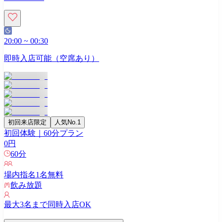
20:00
~
00:30
即時入店可能（空席あり）
初回来店限定
人気No.1
初回体験｜60分プラン
0
円
60
分
場内指名
1
名無料
飲み放題
最大
3
名まで同時入店OK