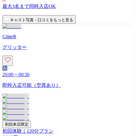
最大
3
名まで同時入店OK
キャスト写真・口コミをもっと見る
GlitteR
グリッター
20:00
~
00:30
即時入店可能（空席あり）
初回来店限定
初回体験｜120分プラン