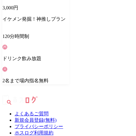
3,000
円
イケメン発掘！神推しプラン
120
分
時間制
ドリンク
飲み放題
2
名
まで場内指名無料
よくあるご質問
新規会員登録(無料)
プライバシーポリシー
ホスログ利用規約