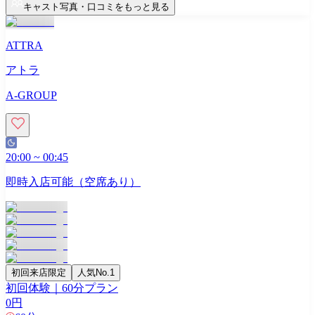
キャスト写真・口コミをもっと見る
ATTRA
アトラ
A-GROUP
20:00
~
00:45
即時入店可能（空席あり）
初回来店限定
人気No.1
初回体験｜60分プラン
0
円