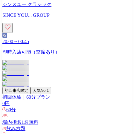
シンスユー クラシック
SINCE YOU... GROUP
20:00
~
00:45
即時入店可能（空席あり）
初回来店限定
人気No.1
初回体験｜60分プラン
0
円
60
分
場内指名
1
名無料
飲み放題