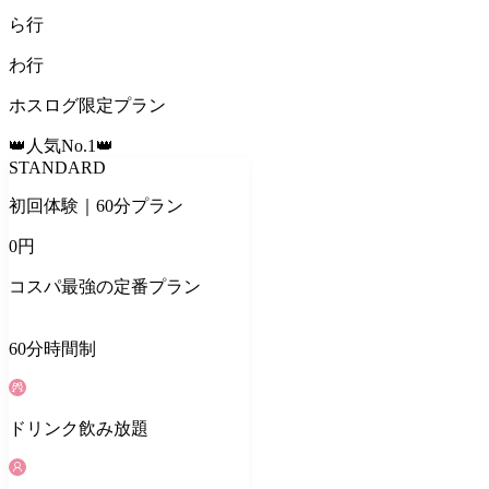
ら
行
わ
行
ホスログ限定プラン
👑人気No.1👑
STANDARD
初回体験｜60分プラン
0
円
コスパ最強の定番プラン
60
分
時間制
ドリンク
飲み放題