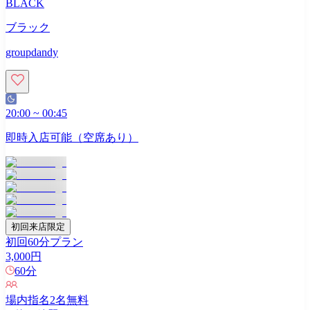
BLACK
ブラック
groupdandy
20:00
~
00:45
即時入店可能（空席あり）
初回来店限定
初回60分プラン
3,000
円
60
分
場内指名
2
名無料