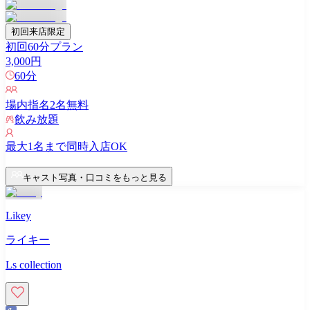
初回来店限定
初回60分プラン
3,000
円
60
分
場内指名
2
名無料
飲み放題
最大
1
名まで同時入店OK
キャスト写真・口コミをもっと見る
Likey
ライキー
Ls collection