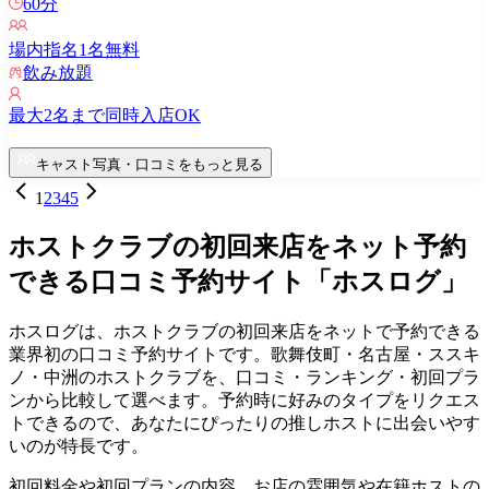
60
分
場内指名
1
名無料
飲み放題
最大
2
名まで同時入店OK
キャスト写真・口コミをもっと見る
1
2
3
4
5
ホストクラブの初回来店をネット予約
できる口コミ予約サイト「ホスログ」
ホスログは、ホストクラブの初回来店をネットで予約できる
業界初の口コミ予約サイトです。歌舞伎町・名古屋・ススキ
ノ・中洲のホストクラブを、口コミ・ランキング・初回プラ
ンから比較して選べます。予約時に好みのタイプをリクエス
トできるので、あなたにぴったりの推しホストに出会いやす
いのが特長です。
初回料金や初回プランの内容、お店の雰囲気や在籍ホストの