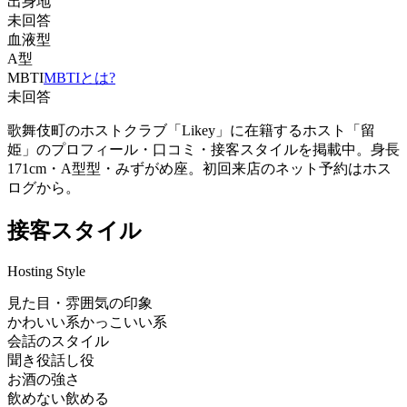
出身地
未回答
血液型
A型
MBTI
MBTIとは?
未回答
歌舞伎町のホストクラブ「Likey」に在籍するホスト「留
姫」のプロフィール・口コミ・接客スタイルを掲載中。身長
171cm・A型型・みずがめ座。初回来店のネット予約はホス
ログから。
接客スタイル
Hosting Style
見た目・雰囲気の印象
かわいい系
かっこいい系
会話のスタイル
聞き役
話し役
お酒の強さ
飲めない
飲める