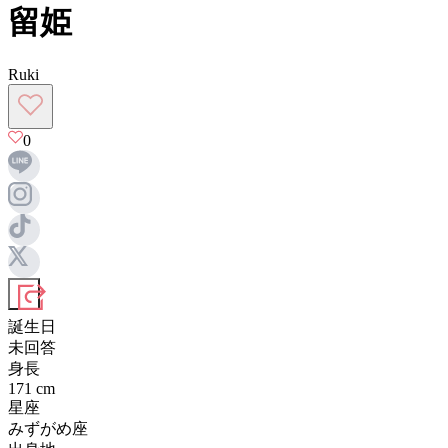
留姫
Ruki
0
誕生日
未回答
身長
171
cm
星座
みずがめ座