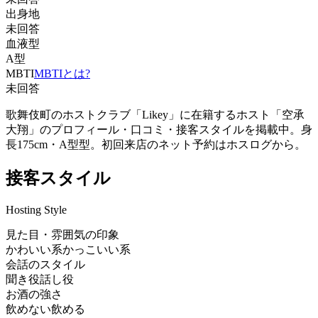
出身地
未回答
血液型
A型
MBTI
MBTIとは?
未回答
歌舞伎町のホストクラブ「Likey」に在籍するホスト「空承
大翔」のプロフィール・口コミ・接客スタイルを掲載中。身
長175cm・A型型。初回来店のネット予約はホスログから。
接客スタイル
Hosting Style
見た目・雰囲気の印象
かわいい系
かっこいい系
会話のスタイル
聞き役
話し役
お酒の強さ
飲めない
飲める