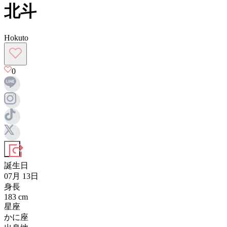
北斗
Hokuto
0
誕生日
07月 13日
身長
183
cm
星座
かに座