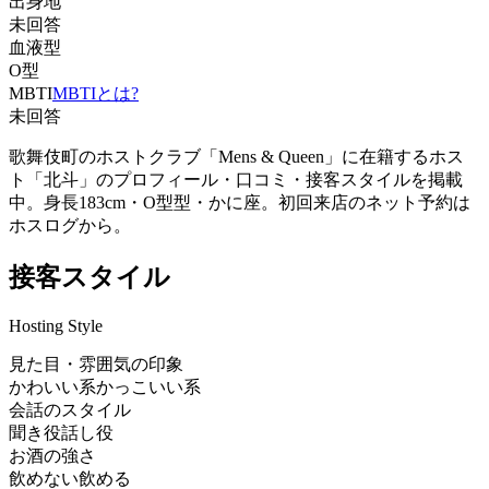
出身地
未回答
血液型
O型
MBTI
MBTIとは?
未回答
歌舞伎町のホストクラブ「Mens & Queen」に在籍するホス
ト「北斗」のプロフィール・口コミ・接客スタイルを掲載
中。身長183cm・O型型・かに座。初回来店のネット予約は
ホスログから。
接客スタイル
Hosting Style
見た目・雰囲気の印象
かわいい系
かっこいい系
会話のスタイル
聞き役
話し役
お酒の強さ
飲めない
飲める