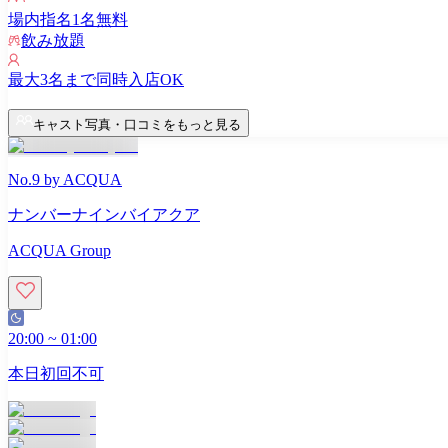
場内指名
1
名無料
飲み放題
最大
3
名まで同時入店OK
キャスト写真・口コミをもっと見る
No.9 by ACQUA
ナンバーナインバイアクア
ACQUA Group
20:00
~
01:00
本日初回不可