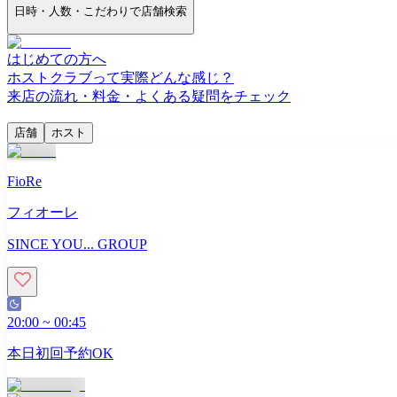
日時・人数・こだわりで店舗検索
はじめての方へ
ホストクラブって実際どんな感じ？
来店の流れ・料金・よくある疑問をチェック
店舗
ホスト
FioRe
フィオーレ
SINCE YOU... GROUP
20:00
~
00:45
本日初回予約OK