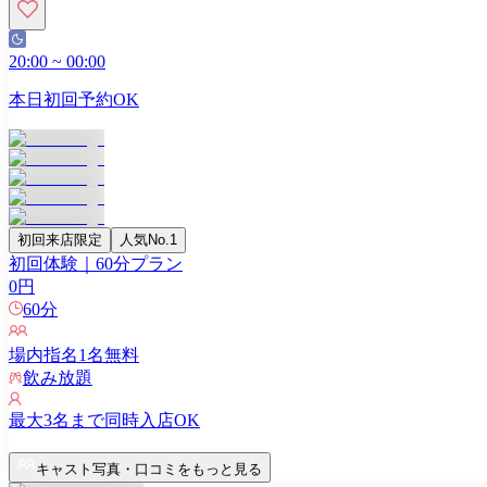
20:00
~
00:00
本日初回予約OK
初回来店限定
人気No.1
初回体験｜60分プラン
0
円
60
分
場内指名
1
名無料
飲み放題
最大
3
名まで同時入店OK
キャスト写真・口コミをもっと見る