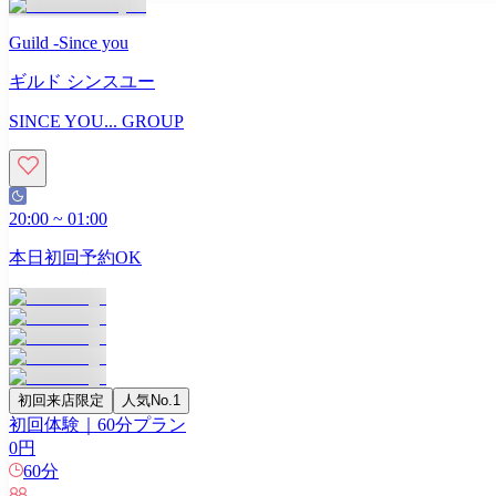
Guild -Since you
ギルド シンスユー
SINCE YOU... GROUP
20:00
~
01:00
本日初回予約OK
初回来店限定
人気No.1
初回体験｜60分プラン
0
円
60
分