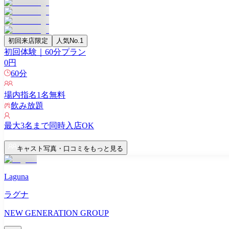
初回来店限定
人気No.1
初回体験｜60分プラン
0
円
60
分
場内指名
1
名無料
飲み放題
最大
3
名まで同時入店OK
キャスト写真・口コミをもっと見る
Laguna
ラグナ
NEW GENERATION GROUP