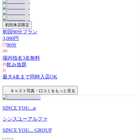
初回来店限定
初回90分プラン
3,000
円
90
分
場内指名
3
名無料
飲み放題
最大
4
名まで同時入店OK
キャスト写真・口コミをもっと見る
SINCE YOU...α
シンスユーアルファ
SINCE YOU... GROUP