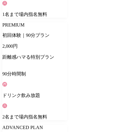
1
名
まで場内指名無料
PREMIUM
初回体験｜90分プラン
2,000
円
距離感ハマる特別プラン
90
分
時間制
ドリンク
飲み放題
2
名
まで場内指名無料
ADVANCED PLAN