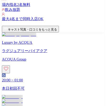
場内指名
2
名無料
飲み放題
最大
4
名まで同時入店OK
キャスト写真・口コミをもっと見る
Luxury by ACQUA
ラグジュアリーバイアクア
ACQUA Group
20:00
~
01:00
本日初回不可