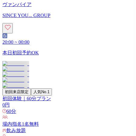
ヴァンパイア
SINCE YOU... GROUP
20:00
~
00:00
本日初回予約OK
初回来店限定
人気No.1
初回体験｜60分プラン
0
円
60
分
場内指名
1
名無料
飲み放題