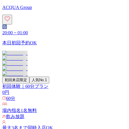
ACQUA Group
20:00
~
01:00
本日初回予約OK
初回来店限定
人気No.1
初回体験｜60分プラン
0
円
60
分
場内指名
1
名無料
飲み放題
最大
3
名まで同時入店OK