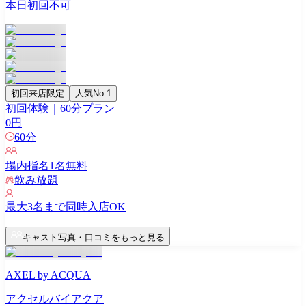
本日初回不可
初回来店限定
人気No.1
初回体験｜60分プラン
0
円
60
分
場内指名
1
名無料
飲み放題
最大
3
名まで同時入店OK
キャスト写真・口コミをもっと見る
AXEL by ACQUA
アクセルバイアクア