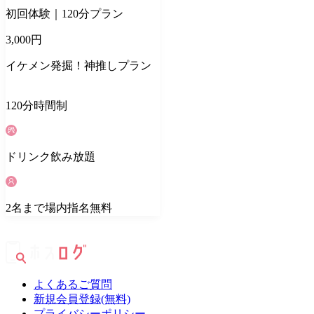
初回体験｜120分プラン
3,000
円
イケメン発掘！神推しプラン
120
分
時間制
ドリンク
飲み放題
2
名
まで場内指名無料
よくあるご質問
新規会員登録(無料)
プライバシーポリシー