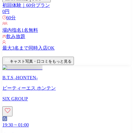
初回体験｜60分プラン
0
円
60
分
場内指名
1
名無料
飲み放題
最大
3
名まで同時入店OK
キャスト写真・口コミをもっと見る
B.T.S -HONTEN-
ビーティーエス ホンテン
SIX GROUP
19:30
~
01:00