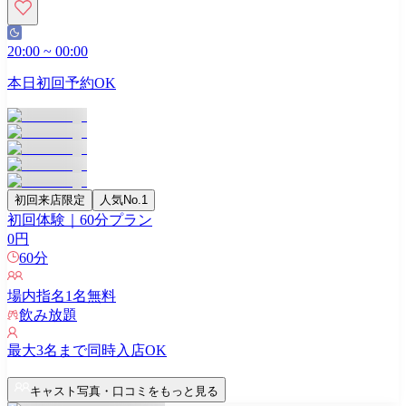
20:00
~
00:00
本日初回予約OK
初回来店限定
人気No.1
初回体験｜60分プラン
0
円
60
分
場内指名
1
名無料
飲み放題
最大
3
名まで同時入店OK
キャスト写真・口コミをもっと見る