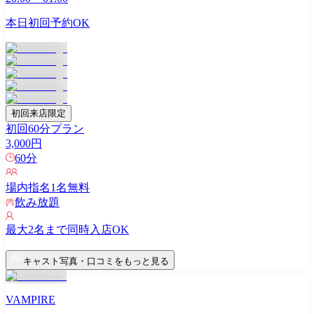
本日初回予約OK
初回来店限定
初回60分プラン
3,000
円
60
分
場内指名
1
名無料
飲み放題
最大
2
名まで同時入店OK
キャスト写真・口コミをもっと見る
VAMPIRE