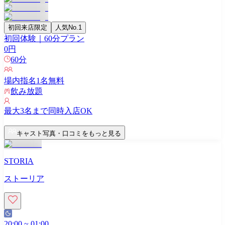
初回来店限定
人気No.1
初回体験｜60分プラン
0
円
60
分
場内指名
1
名無料
飲み放題
最大
3
名まで同時入店OK
キャスト写真・口コミをもっと見る
STORIA
ストーリア
20:00
~
01:00