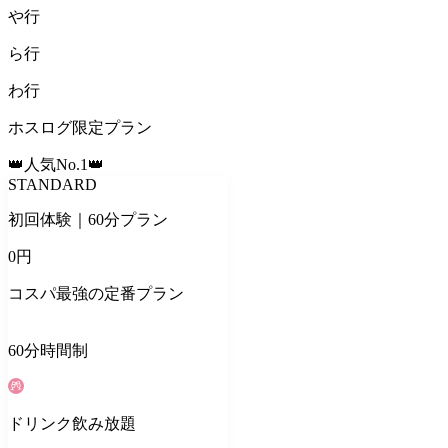
や
行
ら
行
わ
行
ホスログ限定プラン
👑人気No.1👑
STANDARD
初回体験｜60分プラン
0
円
コスパ最強の定番プラン
60
分
時間制
ドリンク
飲み放題