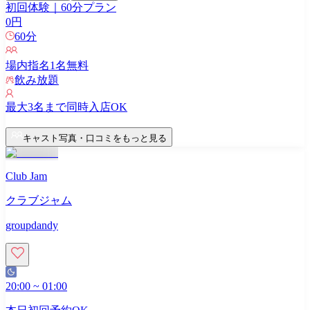
初回体験｜60分プラン
0
円
60
分
場内指名
1
名無料
飲み放題
最大
3
名まで同時入店OK
キャスト写真・口コミをもっと見る
Club Jam
クラブジャム
groupdandy
20:00
~
01:00