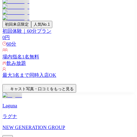
初回来店限定
人気No.1
初回体験｜60分プラン
0
円
60
分
場内指名
1
名無料
飲み放題
最大
3
名まで同時入店OK
キャスト写真・口コミをもっと見る
Laguna
ラグナ
NEW GENERATION GROUP