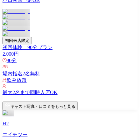
本日初回予約OK
初回来店限定
初回体験｜90分プラン
2,000
円
90
分
場内指名
2
名無料
飲み放題
最大
2
名まで同時入店OK
キャスト写真・口コミをもっと見る
H2
エイチツー