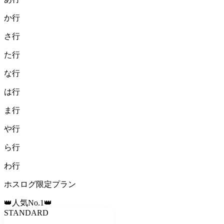
か
行
さ
行
た
行
な
行
は
行
ま
行
や
行
ら
行
わ
行
ホスログ限定プラン
👑人気No.1👑
STANDARD