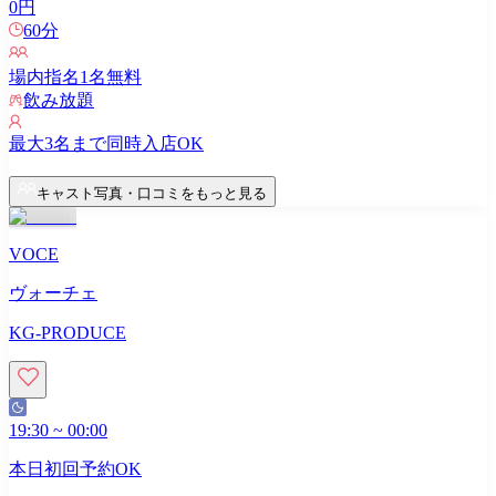
0
円
60
分
場内指名
1
名無料
飲み放題
最大
3
名まで同時入店OK
キャスト写真・口コミをもっと見る
VOCE
ヴォーチェ
KG-PRODUCE
19:30
~
00:00
本日初回予約OK