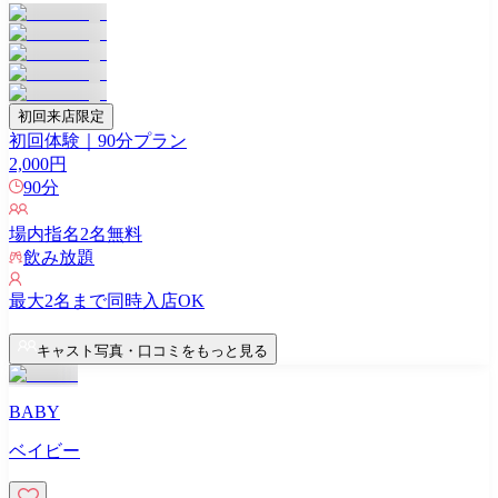
初回来店限定
初回体験｜90分プラン
2,000
円
90
分
場内指名
2
名無料
飲み放題
最大
2
名まで同時入店OK
キャスト写真・口コミをもっと見る
BABY
ベイビー