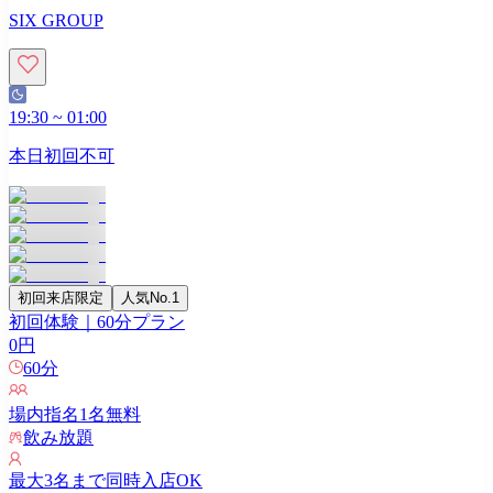
SIX GROUP
19:30
~
01:00
本日初回不可
初回来店限定
人気No.1
初回体験｜60分プラン
0
円
60
分
場内指名
1
名無料
飲み放題
最大
3
名まで同時入店OK