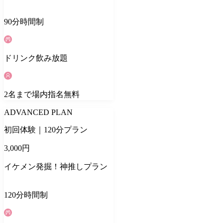
90
分
時間制
ドリンク
飲み放題
2
名
まで場内指名無料
ADVANCED PLAN
初回体験｜120分プラン
3,000
円
イケメン発掘！神推しプラン
120
分
時間制