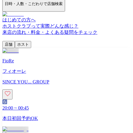
日時・人数・こだわりで店舗検索
はじめての方へ
ホストクラブって実際どんな感じ？
来店の流れ・料金・よくある疑問をチェック
店舗
ホスト
FioRe
フィオーレ
SINCE YOU... GROUP
20:00
~
00:45
本日初回予約OK