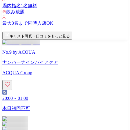
場内指名
1
名無料
飲み放題
最大
3
名まで同時入店OK
キャスト写真・口コミをもっと見る
No.9 by ACQUA
ナンバーナインバイアクア
ACQUA Group
20:00
~
01:00
本日初回不可