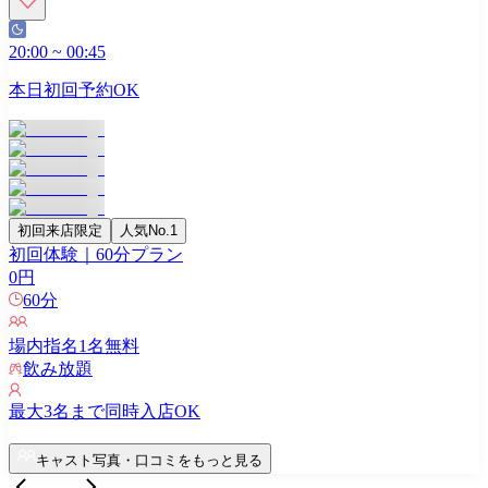
20:00
~
00:45
本日初回予約OK
初回来店限定
人気No.1
初回体験｜60分プラン
0
円
60
分
場内指名
1
名無料
飲み放題
最大
3
名まで同時入店OK
キャスト写真・口コミをもっと見る