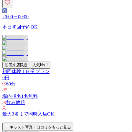
20:00
~
00:00
本日初回予約OK
初回来店限定
人気No.1
初回体験｜60分プラン
0
円
60
分
場内指名
1
名無料
飲み放題
最大
3
名まで同時入店OK
キャスト写真・口コミをもっと見る