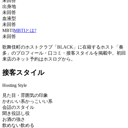
未回答
出身地
未回答
血液型
未回答
MBTI
MBTIとは?
未回答
歌舞伎町のホストクラブ「BLACK」に在籍するホスト「奏
多」のプロフィール・口コミ・接客スタイルを掲載中。初回
来店のネット予約はホスログから。
接客スタイル
Hosting Style
見た目・雰囲気の印象
かわいい系
かっこいい系
会話のスタイル
聞き役
話し役
お酒の強さ
飲めない
飲める