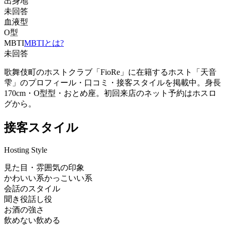
出身地
未回答
血液型
O型
MBTI
MBTIとは?
未回答
歌舞伎町のホストクラブ「FioRe」に在籍するホスト「天音
雫」のプロフィール・口コミ・接客スタイルを掲載中。身長
170cm・O型型・おとめ座。初回来店のネット予約はホスロ
グから。
接客スタイル
Hosting Style
見た目・雰囲気の印象
かわいい系
かっこいい系
会話のスタイル
聞き役
話し役
お酒の強さ
飲めない
飲める