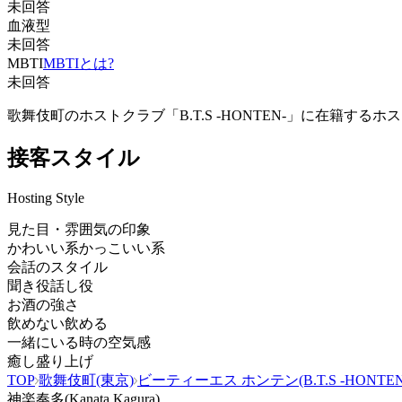
未回答
血液型
未回答
MBTI
MBTIとは?
未回答
歌舞伎町のホストクラブ「B.T.S -HONTEN-」に在
接客スタイル
Hosting Style
見た目・雰囲気の印象
かわいい系
かっこいい系
会話のスタイル
聞き役
話し役
お酒の強さ
飲めない
飲める
一緒にいる時の空気感
癒し
盛り上げ
TOP
歌舞伎町(東京)
ビーティーエス ホンテン(B.T.S -HONTEN
神楽奏多(Kanata Kagura)