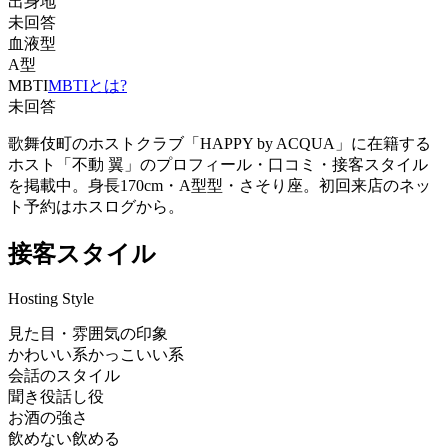
出身地
未回答
血液型
A型
MBTI
MBTIとは?
未回答
歌舞伎町のホストクラブ「HAPPY by ACQUA」に在籍する
ホスト「不動 翼」のプロフィール・口コミ・接客スタイル
を掲載中。身長170cm・A型型・さそり座。初回来店のネッ
ト予約はホスログから。
接客スタイル
Hosting Style
見た目・雰囲気の印象
かわいい系
かっこいい系
会話のスタイル
聞き役
話し役
お酒の強さ
飲めない
飲める