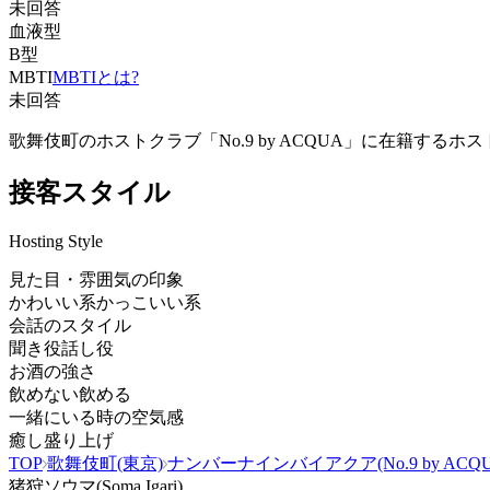
未回答
血液型
B型
MBTI
MBTIとは?
未回答
歌舞伎町のホストクラブ「No.9 by ACQUA」に在籍
接客スタイル
Hosting Style
見た目・雰囲気の印象
かわいい系
かっこいい系
会話のスタイル
聞き役
話し役
お酒の強さ
飲めない
飲める
一緒にいる時の空気感
癒し
盛り上げ
TOP
歌舞伎町(東京)
ナンバーナインバイアクア(No.9 by ACQU
猪狩ソウマ(Soma Igari)