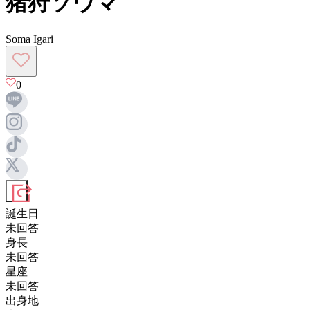
猪狩ソウマ
Soma Igari
0
誕生日
未回答
身長
未回答
星座
未回答
出身地