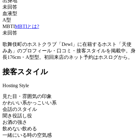
出身地
未回答
血液型
A型
MBTI
MBTIとは?
未回答
歌舞伎町のホストクラブ「Dewl」に在籍するホスト「天使
みあ」のプロフィール・口コミ・接客スタイルを掲載中。身
長176cm・A型型。初回来店のネット予約はホスログから。
接客スタイル
Hosting Style
見た目・雰囲気の印象
かわいい系
かっこいい系
会話のスタイル
聞き役
話し役
お酒の強さ
飲めない
飲める
一緒にいる時の空気感