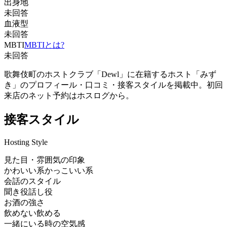
出身地
未回答
血液型
未回答
MBTI
MBTIとは?
未回答
歌舞伎町のホストクラブ「Dewl」に在籍するホスト「みず
き」のプロフィール・口コミ・接客スタイルを掲載中。初回
来店のネット予約はホスログから。
接客スタイル
Hosting Style
見た目・雰囲気の印象
かわいい系
かっこいい系
会話のスタイル
聞き役
話し役
お酒の強さ
飲めない
飲める
一緒にいる時の空気感