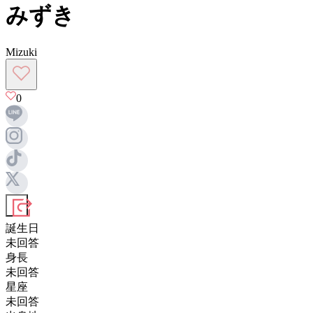
みずき
Mizuki
0
誕生日
未回答
身長
未回答
星座
未回答