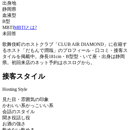
出身地
静岡県
血液型
B型
MBTI
MBTIとは?
未回答
歌舞伎町のホストクラブ「CLUB AIR DIAMOND」に在籍す
るホスト「だもんで潤哉」のプロフィール・口コミ・接客ス
タイルを掲載中。身長181cm・B型型・いて座・出身は静岡
県。初回来店のネット予約はホスログから。
接客スタイル
Hosting Style
見た目・雰囲気の印象
かわいい系
かっこいい系
会話のスタイル
聞き役
話し役
お酒の強さ
飲めない
飲める