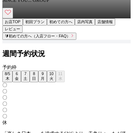
SINCE YOU... GROUP
お店TOP
初回プラン
初めての方へ
店内写真
店舗情報
レビュー
🔰
初めての方へ（入店フロー・FAQ）
週間予約状況
予
約
枠
8
/
5
6
7
8
9
10
11
木
金
土
日
月
火
水
〇
〇
〇
〇
〇
〇
休