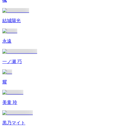
楓
結城陽光
永遠
一ノ瀬 巧
耀
美童 玲
黒乃マイト