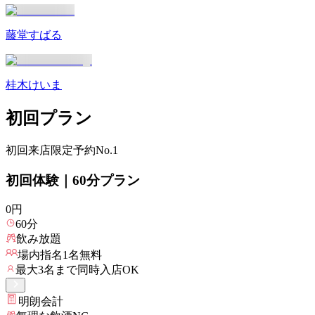
藤堂すばる
桂木けいま
初回プラン
初回来店限定
予約No.1
初回体験｜60分プラン
0
円
60
分
飲み放題
場内指名
1
名無料
最大
3
名まで同時入店OK
明朗会計