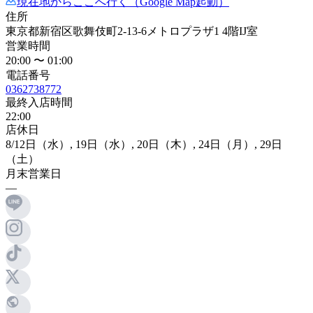
現在地からここへ行く（Google Map起動）
住所
東京都新宿区歌舞伎町2-13-6メトロプラザ1 4階IJ室
営業時間
20:00 〜 01:00
電話番号
0362738772
最終入店時間
22:00
店休日
8
/12日
（水）,
19日
（水）,
20日
（木）,
24日
（月）,
29日
（土）
月末営業日
―