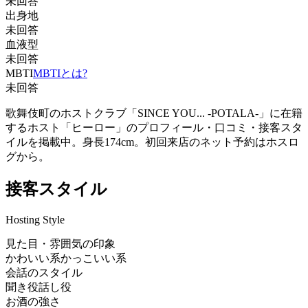
未回答
出身地
未回答
血液型
未回答
MBTI
MBTIとは?
未回答
歌舞伎町のホストクラブ「SINCE YOU... -POTALA-」に在籍
するホスト「ヒーロー」のプロフィール・口コミ・接客スタ
イルを掲載中。身長174cm。初回来店のネット予約はホスロ
グから。
接客スタイル
Hosting Style
見た目・雰囲気の印象
かわいい系
かっこいい系
会話のスタイル
聞き役
話し役
お酒の強さ