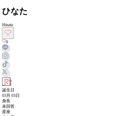
ひなた
Hinata
0
誕生日
03月 03日
身長
未回答
星座