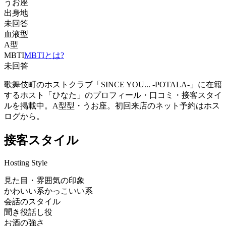
うお座
出身地
未回答
血液型
A型
MBTI
MBTIとは?
未回答
歌舞伎町のホストクラブ「SINCE YOU... -POTALA-」に在籍
するホスト「ひなた」のプロフィール・口コミ・接客スタイ
ルを掲載中。A型型・うお座。初回来店のネット予約はホス
ログから。
接客スタイル
Hosting Style
見た目・雰囲気の印象
かわいい系
かっこいい系
会話のスタイル
聞き役
話し役
お酒の強さ