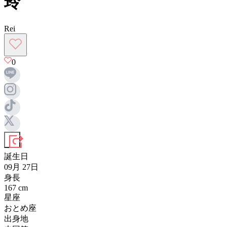
玲
Rei
0
誕生日
09月 27日
身長
167
cm
星座
おとめ座
出身地