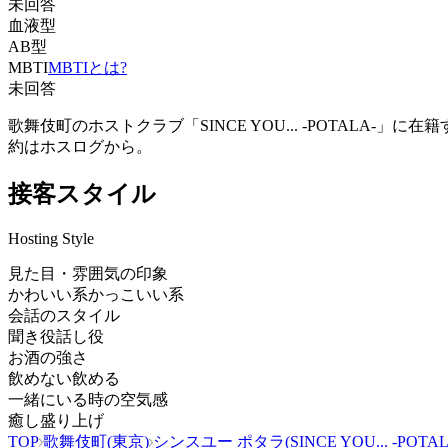
未回答
血液型
AB型
MBTI
MBTIとは?
未回答
歌舞伎町のホストクラブ「SINCE YOU... -POTAL
約はホスログから。
接客スタイル
Hosting Style
見た目・雰囲気の印象
かわいい系
かっこいい系
会話のスタイル
聞き役
話し役
お酒の強さ
飲めない
飲める
一緒にいる時の空気感
癒し
盛り上げ
TOP
歌舞伎町(東京)
シンスユー ポタラ(SINCE YOU... -POTAL