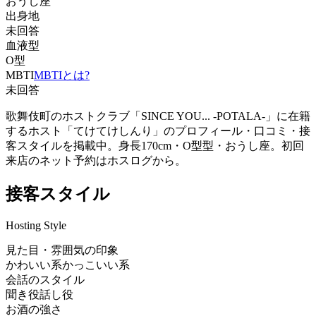
おうし座
出身地
未回答
血液型
O型
MBTI
MBTIとは?
未回答
歌舞伎町のホストクラブ「SINCE YOU... -POTALA-」に在籍
するホスト「てけてけしんり」のプロフィール・口コミ・接
客スタイルを掲載中。身長170cm・O型型・おうし座。初回
来店のネット予約はホスログから。
接客スタイル
Hosting Style
見た目・雰囲気の印象
かわいい系
かっこいい系
会話のスタイル
聞き役
話し役
お酒の強さ