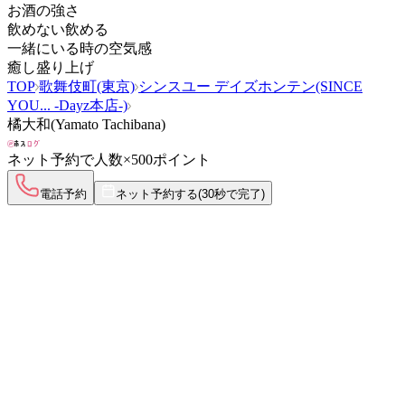
お酒の強さ
飲めない
飲める
一緒にいる時の空気感
癒し
盛り上げ
TOP
歌舞伎町(東京)
シンスユー デイズホンテン(SINCE
YOU... -Dayz本店-)
橘大和(Yamato Tachibana)
ネット予約で
人数×500ポイント
電話予約
ネット予約する
(30秒で完了)