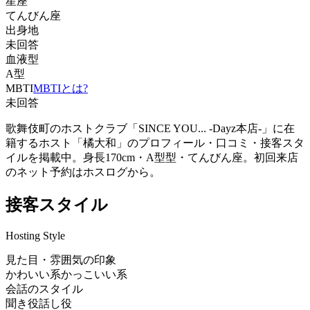
星座
てんびん座
出身地
未回答
血液型
A型
MBTI
MBTIとは?
未回答
歌舞伎町のホストクラブ「SINCE YOU... -Dayz本店-」に在
籍するホスト「橘大和」のプロフィール・口コミ・接客スタ
イルを掲載中。身長170cm・A型型・てんびん座。初回来店
のネット予約はホスログから。
接客スタイル
Hosting Style
見た目・雰囲気の印象
かわいい系
かっこいい系
会話のスタイル
聞き役
話し役