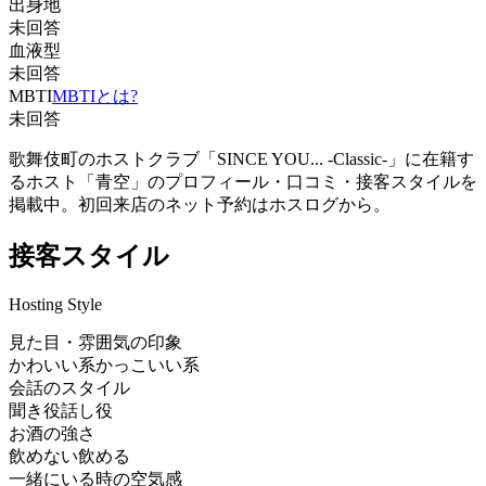
出身地
未回答
血液型
未回答
MBTI
MBTIとは?
未回答
歌舞伎町のホストクラブ「SINCE YOU... -Classic-」に在籍す
るホスト「青空」のプロフィール・口コミ・接客スタイルを
掲載中。初回来店のネット予約はホスログから。
接客スタイル
Hosting Style
見た目・雰囲気の印象
かわいい系
かっこいい系
会話のスタイル
聞き役
話し役
お酒の強さ
飲めない
飲める
一緒にいる時の空気感