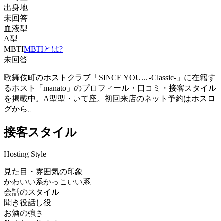
出身地
未回答
血液型
A型
MBTI
MBTIとは?
未回答
歌舞伎町のホストクラブ「SINCE YOU... -Classic-」に在籍す
るホスト「manato」のプロフィール・口コミ・接客スタイル
を掲載中。A型型・いて座。初回来店のネット予約はホスロ
グから。
接客スタイル
Hosting Style
見た目・雰囲気の印象
かわいい系
かっこいい系
会話のスタイル
聞き役
話し役
お酒の強さ