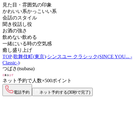
見た目・雰囲気の印象
かわいい系
かっこいい系
会話のスタイル
聞き役
話し役
お酒の強さ
飲めない
飲める
一緒にいる時の空気感
癒し
盛り上げ
TOP
歌舞伎町(東京)
シンスユー クラシック(SINCE YOU... -
Classic-)
つばさ(tsubasa)
ネット予約で
人数×500ポイント
電話予約
ネット予約する
(30秒で完了)