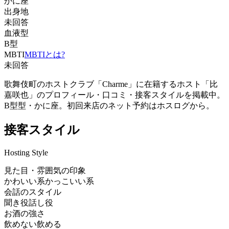
かに座
出身地
未回答
血液型
B型
MBTI
MBTIとは?
未回答
歌舞伎町のホストクラブ「Charme」に在籍するホスト「比
嘉咲也」のプロフィール・口コミ・接客スタイルを掲載中。
B型型・かに座。初回来店のネット予約はホスログから。
接客スタイル
Hosting Style
見た目・雰囲気の印象
かわいい系
かっこいい系
会話のスタイル
聞き役
話し役
お酒の強さ
飲めない
飲める