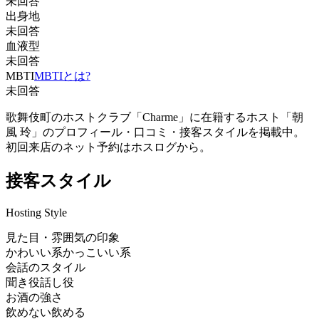
未回答
出身地
未回答
血液型
未回答
MBTI
MBTIとは?
未回答
歌舞伎町のホストクラブ「Charme」に在籍するホスト「朝
風 玲」のプロフィール・口コミ・接客スタイルを掲載中。
初回来店のネット予約はホスログから。
接客スタイル
Hosting Style
見た目・雰囲気の印象
かわいい系
かっこいい系
会話のスタイル
聞き役
話し役
お酒の強さ
飲めない
飲める