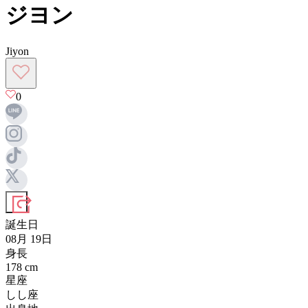
ジヨン
Jiyon
0
誕生日
08月 19日
身長
178
cm
星座
しし座