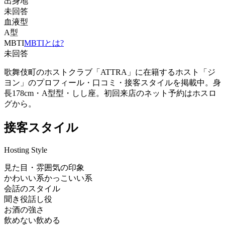
出身地
未回答
血液型
A型
MBTI
MBTIとは?
未回答
歌舞伎町のホストクラブ「ATTRA」に在籍するホスト「ジ
ヨン」のプロフィール・口コミ・接客スタイルを掲載中。身
長178cm・A型型・しし座。初回来店のネット予約はホスロ
グから。
接客スタイル
Hosting Style
見た目・雰囲気の印象
かわいい系
かっこいい系
会話のスタイル
聞き役
話し役
お酒の強さ
飲めない
飲める