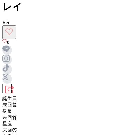
レイ
Rei
0
誕生日
未回答
身長
未回答
星座
未回答