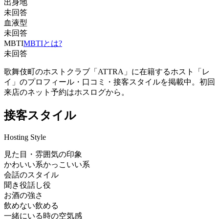
出身地
未回答
血液型
未回答
MBTI
MBTIとは?
未回答
歌舞伎町のホストクラブ「ATTRA」に在籍するホスト「レ
イ」のプロフィール・口コミ・接客スタイルを掲載中。初回
来店のネット予約はホスログから。
接客スタイル
Hosting Style
見た目・雰囲気の印象
かわいい系
かっこいい系
会話のスタイル
聞き役
話し役
お酒の強さ
飲めない
飲める
一緒にいる時の空気感