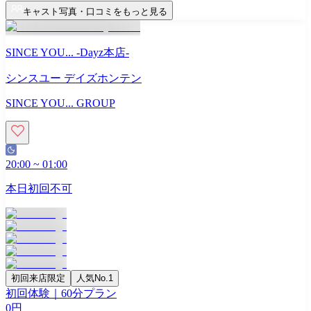
キャスト写真・口コミをもっと見る
SINCE YOU... -Dayz本店-
シンスユー デイズホンテン
SINCE YOU... GROUP
20:00
~
01:00
本日初回不可
初回来店限定
人気No.1
初回体験｜60分プラン
0
円