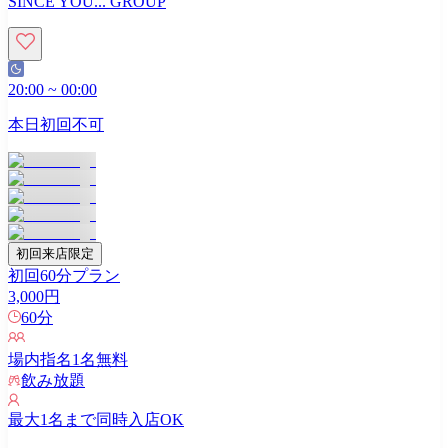
SINCE YOU... GROUP
20:00
~
00:00
本日初回不可
初回来店限定
初回60分プラン
3,000
円
60
分
場内指名
1
名無料
飲み放題
最大
1
名まで同時入店OK