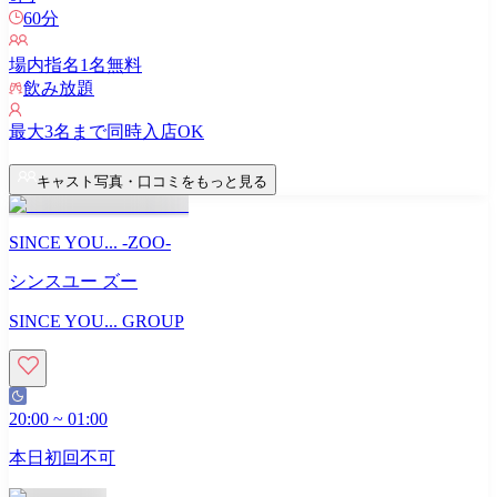
60
分
場内指名
1
名無料
飲み放題
最大
3
名まで同時入店OK
キャスト写真・口コミをもっと見る
SINCE YOU... -ZOO-
シンスユー ズー
SINCE YOU... GROUP
20:00
~
01:00
本日初回不可