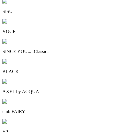
SISU
VOCE
SINCE YOU... -Classic-
BLACK
AXEL by ACQUA
club FAIRY
H2