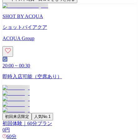
SHOT BY ACQUA
ショットバイアクア
ACQUA Group
20:00
~
00:30
即時入店可能（空席あり）
初回来店限定
人気No.1
初回体験｜60分プラン
0
円
60
分