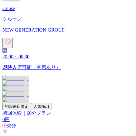
Cruise
クルーズ
NEW GENERATION GROUP
20:00
~
00:30
即時入店可能（空席あり）
初回来店限定
人気No.1
初回体験｜60分プラン
0
円
60
分