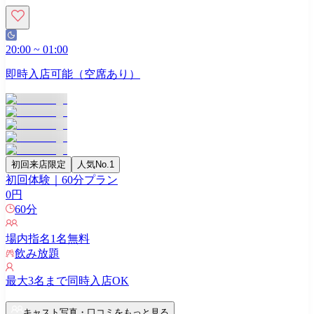
20:00
~
01:00
即時入店可能（空席あり）
初回来店限定
人気No.1
初回体験｜60分プラン
0
円
60
分
場内指名
1
名無料
飲み放題
最大
3
名まで同時入店OK
キャスト写真・口コミをもっと見る