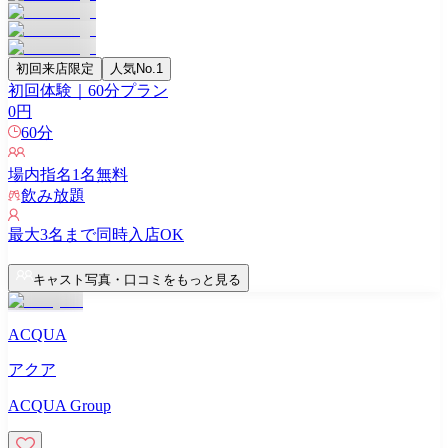
初回来店限定
人気No.1
初回体験｜60分プラン
0
円
60
分
場内指名
1
名無料
飲み放題
最大
3
名まで同時入店OK
キャスト写真・口コミをもっと見る
ACQUA
アクア
ACQUA Group