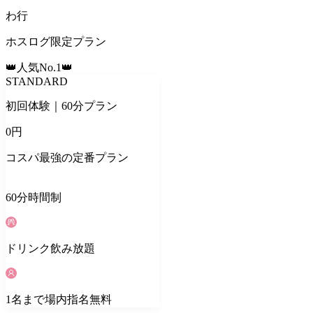
わ
行
ホスログ限定プラン
👑人気No.1👑
STANDARD
初回体験｜60分プラン
0
円
コスパ最強の定番プラン
60
分
時間制
ドリンク
飲み放題
1
名
まで場内指名無料