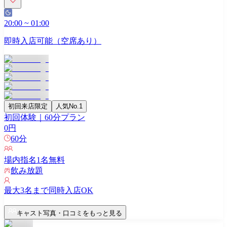
20:00
~
01:00
即時入店可能（空席あり）
初回来店限定
人気No.1
初回体験｜60分プラン
0
円
60
分
場内指名
1
名無料
飲み放題
最大
3
名まで同時入店OK
キャスト写真・口コミをもっと見る