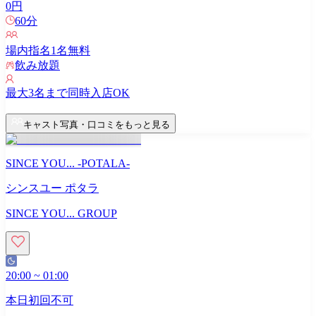
0
円
60
分
場内指名
1
名無料
飲み放題
最大
3
名まで同時入店OK
キャスト写真・口コミをもっと見る
SINCE YOU... -POTALA-
シンスユー ポタラ
SINCE YOU... GROUP
20:00
~
01:00
本日初回不可