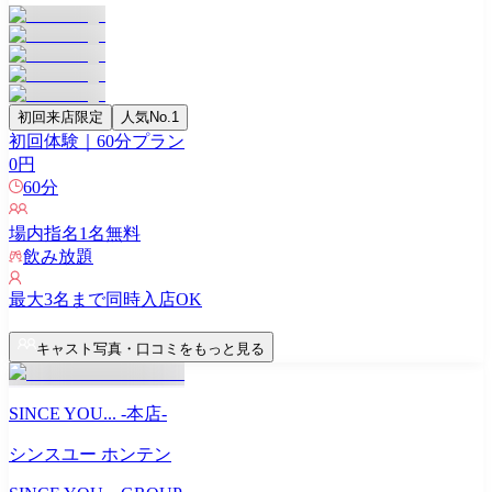
初回来店限定
人気No.1
初回体験｜60分プラン
0
円
60
分
場内指名
1
名無料
飲み放題
最大
3
名まで同時入店OK
キャスト写真・口コミをもっと見る
SINCE YOU... -本店-
シンスユー ホンテン