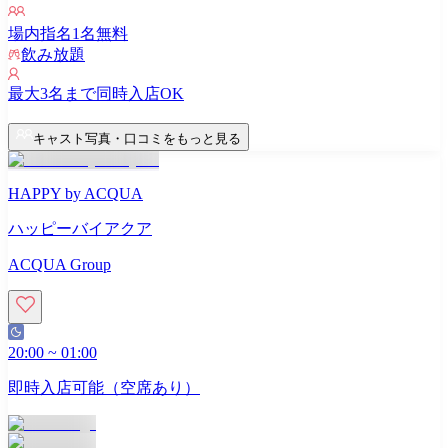
場内指名
1
名無料
飲み放題
最大
3
名まで同時入店OK
キャスト写真・口コミをもっと見る
HAPPY by ACQUA
ハッピーバイアクア
ACQUA Group
20:00
~
01:00
即時入店可能（空席あり）