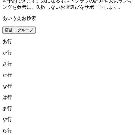
を予約できます。気になるホストクラブの評判や人気ランキ
ングを参考に、失敗しないお店選びをサポートします。
あいうえお検索
店舗
グループ
あ
行
か
行
さ
行
た
行
な
行
は
行
ま
行
や
行
ら
行