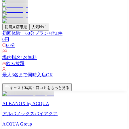
初回来店限定
人気No.1
初回体験｜60分プラン
+他
1
件
0
円
60
分
場内指名
1
名無料
飲み放題
最大
3
名まで同時入店OK
キャスト写真・口コミをもっと見る
ALBANOX by ACQUA
アルバノックスバイアクア
ACQUA Group