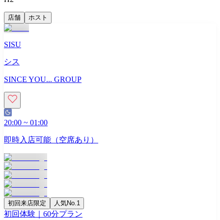
店舗
ホスト
SISU
シス
SINCE YOU... GROUP
20:00
~
01:00
即時入店可能（空席あり）
初回来店限定
人気No.1
初回体験｜60分プラン