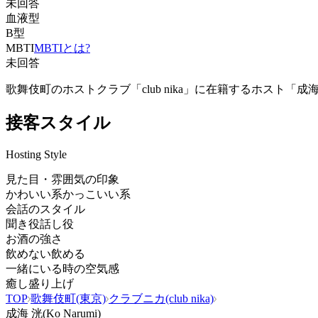
未回答
血液型
B型
MBTI
MBTIとは?
未回答
歌舞伎町のホストクラブ「club nika」に在籍するホスト
接客スタイル
Hosting Style
見た目・雰囲気の印象
かわいい系
かっこいい系
会話のスタイル
聞き役
話し役
お酒の強さ
飲めない
飲める
一緒にいる時の空気感
癒し
盛り上げ
TOP
歌舞伎町(東京)
クラブニカ(club nika)
成海 洸(Ko Narumi)