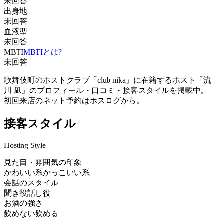
未回答
出身地
未回答
血液型
未回答
MBTI
MBTIとは?
未回答
歌舞伎町のホストクラブ「club nika」に在籍するホスト「流
川 凪」のプロフィール・口コミ・接客スタイルを掲載中。
初回来店のネット予約はホスログから。
接客スタイル
Hosting Style
見た目・雰囲気の印象
かわいい系
かっこいい系
会話のスタイル
聞き役
話し役
お酒の強さ
飲めない
飲める