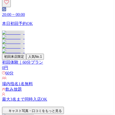
20:00
~
00:00
本日初回予約OK
初回来店限定
人気No.1
初回体験｜60分プラン
0
円
60
分
場内指名
1
名無料
飲み放題
最大
3
名まで同時入店OK
キャスト写真・口コミをもっと見る