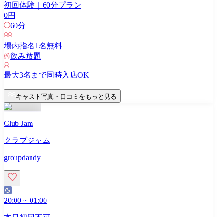
初回体験｜60分プラン
0
円
60
分
場内指名
1
名無料
飲み放題
最大
3
名まで同時入店OK
キャスト写真・口コミをもっと見る
Club Jam
クラブジャム
groupdandy
20:00
~
01:00