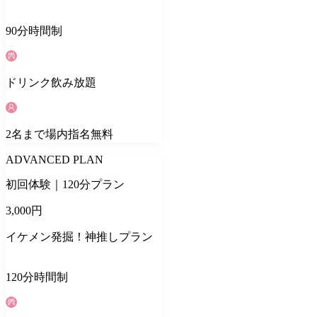
90
分
時間制
ドリンク
飲み放題
2
名
まで場内指名無料
ADVANCED PLAN
初回体験｜120分プラン
3,000
円
イケメン発掘！神推しプラン
120
分
時間制