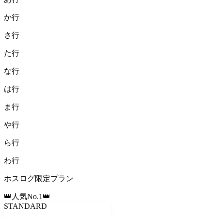
か
行
さ
行
た
行
な
行
は
行
ま
行
や
行
ら
行
わ
行
ホスログ限定プラン
👑人気No.1👑
STANDARD