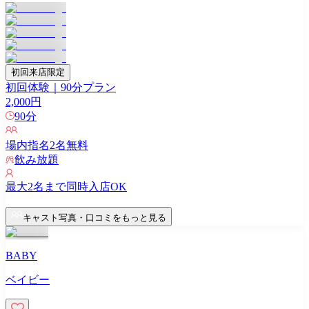
初回来店限定
初回体験｜90分プラン
2,000
円
90
分
場内指名
2
名無料
飲み放題
最大
2
名まで同時入店OK
キャスト写真・口コミをもっと見る
BABY
ベイビー