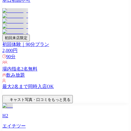
本日初回不可
初回来店限定
初回体験｜90分プラン
2,000
円
90
分
場内指名
2
名無料
飲み放題
最大
2
名まで同時入店OK
キャスト写真・口コミをもっと見る
H2
エイチツー