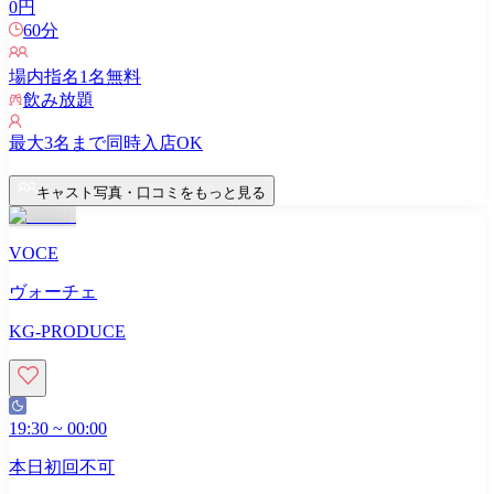
0
円
60
分
場内指名
1
名無料
飲み放題
最大
3
名まで同時入店OK
キャスト写真・口コミをもっと見る
VOCE
ヴォーチェ
KG-PRODUCE
19:30
~
00:00
本日初回不可