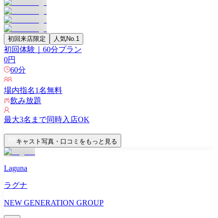
初回来店限定
人気No.1
初回体験｜60分プラン
0
円
60
分
場内指名
1
名無料
飲み放題
最大
3
名まで同時入店OK
キャスト写真・口コミをもっと見る
Laguna
ラグナ
NEW GENERATION GROUP