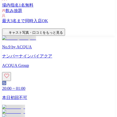
場内指名
1
名無料
飲み放題
最大
3
名まで同時入店OK
キャスト写真・口コミをもっと見る
No.9 by ACQUA
ナンバーナインバイアクア
ACQUA Group
20:00
~
01:00
本日初回不可