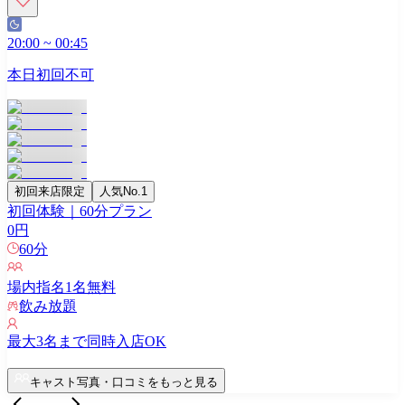
20:00
~
00:45
本日初回不可
初回来店限定
人気No.1
初回体験｜60分プラン
0
円
60
分
場内指名
1
名無料
飲み放題
最大
3
名まで同時入店OK
キャスト写真・口コミをもっと見る