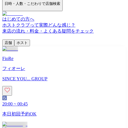
日時・人数・こだわりで店舗検索
はじめての方へ
ホストクラブって実際どんな感じ？
来店の流れ・料金・よくある疑問をチェック
店舗
ホスト
FioRe
フィオーレ
SINCE YOU... GROUP
20:00
~
00:45
本日初回予約OK