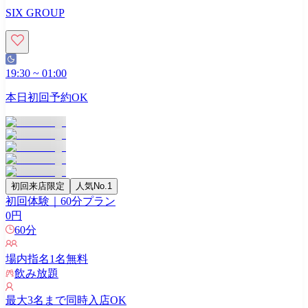
SIX GROUP
19:30
~
01:00
本日初回予約OK
初回来店限定
人気No.1
初回体験｜60分プラン
0
円
60
分
場内指名
1
名無料
飲み放題
最大
3
名まで同時入店OK